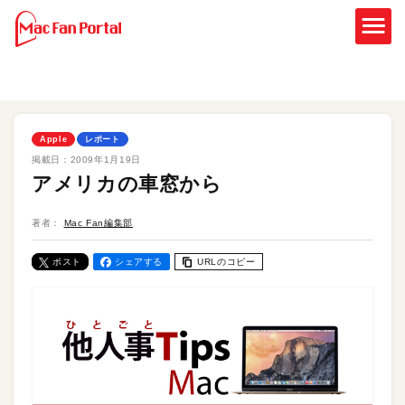
Apple
レポート
掲載日：
2009年1月19日
アメリカの車窓から
著者：
Mac Fan編集部
ポスト
シェアする
URLのコピー