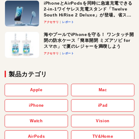
iPhoneとAirPodsを同時に急速充電できる
2-in-1ワイヤレス充電スタンド「Twelve
South HiRise 2 Deluxe」が登場。省スペ
ースでおしゃれに充電したい人にオスス
アクセサリ
レポート
メ！
海やプールでiPhoneを守る！ ワンタッチ開
閉の防水ケース「簡単開閉 ミズアソビ for
スマホ」で夏のレジャーを満喫しよう
アクセサリ
レポート
製品カテゴリ
Apple
Mac
iPhone
iPad
Watch
Vision
AirPods
TV&Home