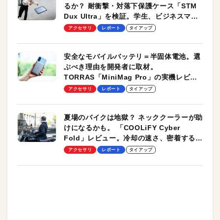
るか？ 耐衝撃・対落下保護ケース「STM
Dux Ultra」を検証。学生、ビジネスマン
のモバイルユースに最適！
アクセサリ
レポート
タイアップ
安全なモバイルバッテリ＝半固体電池。選
ぶべき理由を開発者に取材。
TORRAS「MiniMag Pro」の実機レビュ
ーも
アクセサリ
レポート
タイアップ
夏場のバイクは地獄？ ネッククーラーが助
けになるかも。 「COOLiFY Cyber
Fold」レビュー。冷却の速さ、密着する冷
却プレート、シンプルな操作性がグッド！
アクセサリ
レポート
タイアップ