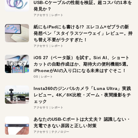
USB-Cケーブルの性能を検証。超コスパの1本を
発見か？
アクセサリ
レポート
紙にもiPadにも書ける!? エレコム×ゼブラの新
発想ペン「スタイラスツーウェイ」レビュー。持
ち替え不要がラクすぎた！
アクセサリ
レポート
iOS 27（ベータ版）を試す。Siri AI、ショート
カットの自動作成ほか、期待大の便利機能5選。
iPhoneがAIの入り口になる未来はすぐそこ！
OS
レポート
Insta360のジンバルカメラ「Luna Ultra」実践
レビュー。4K／8K比較・ズーム・夜間撮影をチ
ェック
アクセサリ
レポート
あなたのUSB-Cポートは大丈夫？ 認識しない・
充電できない原因と正しい対策
アクセサリ
テクノロジー