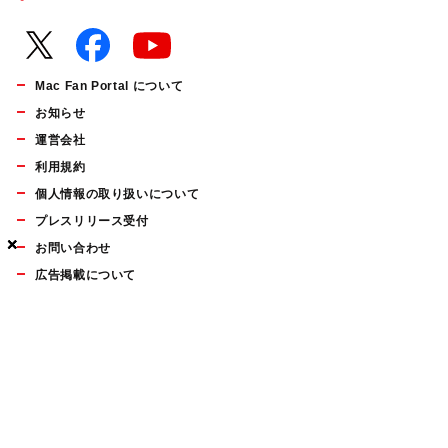
Mac Fan Portal について
お知らせ
運営会社
利用規約
個人情報の取り扱いについて
プレスリリース受付
×
×
×
お問い合わせ
広告掲載について
マイナビBOOKS
Mac Fan Portalの人気記事ランキングやおすすめ記事、編集部
員によるコラムなどをまとめたメールマガジンを毎週金曜日に
配信します。お気軽にご登録ください。