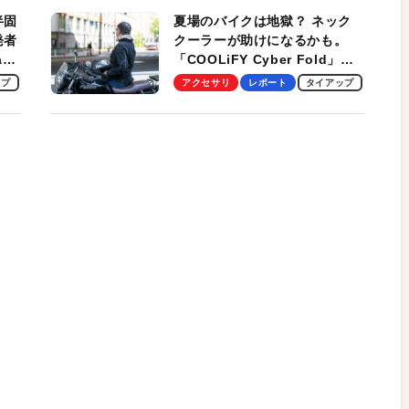
半固
夏場のバイクは地獄？ ネック
発者
クーラーが助けになるかも。
ag
「COOLiFY Cyber Fold」レ
ビュー。冷却の速さ、密着する
ップ
アクセサリ
レポート
タイアップ
冷却プレート、シンプルな操作
性がグッド！