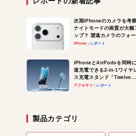
レポートの新着記事
次期iPhoneのカメラを考
ナイトモードの画質が大幅
ップ？ 望遠カメラのフォ
スがさらにシャープに？
iPhone
レポート
iPhoneとAirPodsを同時
速充電できる2-in-1ワイヤ
ス充電スタンド「Twelve
South HiRise 2 Deluxe
アクセサリ
レポート
登場。省スペースでおしゃ
に充電したい人にオススメ
製品カテゴリ