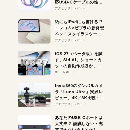
応USB-Cケーブルの性能
を検証。超コスパの1本を
アクセサリ
レポート
発見か？
紙にもiPadにも書ける!?
エレコム×ゼブラの新発想
ペン「スタイラスツーウ
ェイ」レビュー。持ち替
アクセサリ
レポート
え不要がラクすぎた！
iOS 27（ベータ版）を試
す。Siri AI、ショートカ
ットの自動作成ほか、期
待大の便利機能5選。
OS
レポート
iPhoneがAIの入り口にな
る未来はすぐそこ！
Insta360のジンバルカメ
ラ「Luna Ultra」実践レ
ビュー。4K／8K比較・ズ
ーム・夜間撮影をチェッ
アクセサリ
レポート
ク
あなたのUSB-Cポートは
大丈夫？ 認識しない・充
電できない原因と正しい