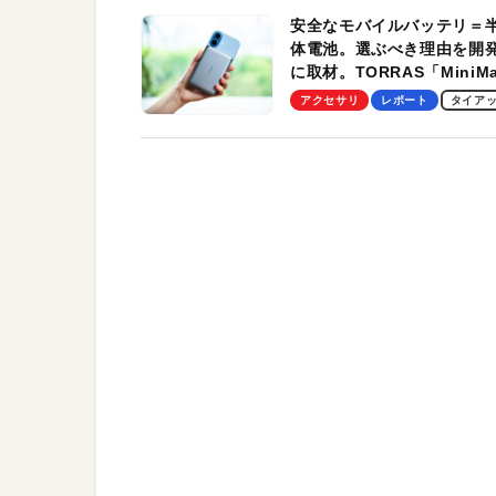
安全なモバイルバッテリ＝
体電池。選ぶべき理由を開
に取材。TORRAS「MiniM
Pro」の実機レビューも
アクセサリ
レポート
タイア