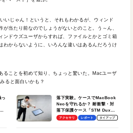
ばいいじゃん！というと、それもわかるが、ウィンド
作が当たり前なのでしょうがないとのこと。う～ん、
ィンドウズユーザからすれば、ファイルとかとゴミ箱
はわからないように、いろんな違いはあるんだろうけ
あることを初めて知り、ちょっと驚いた。Macユーザ
てみると面白いかも？
触っ
落下実験。ケースでMacBook
Neoを守れるか？ 耐衝撃・対
落下保護ケース「STM Dux
しま
Ultra」を検証。学生、ビジネ
アクセサリ
レポート
タイアップ
スマンのモバイルユースに最
適！