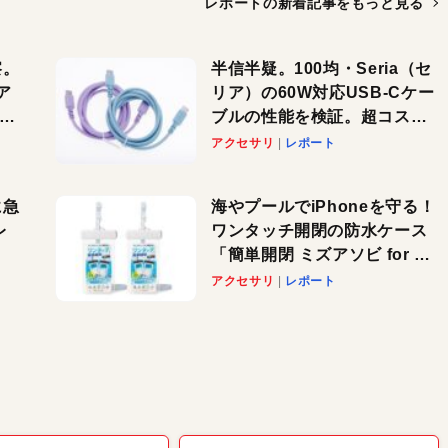
レポートの新着記事を
もっと見る
察。
半信半疑。100均・Seria（セ
ア
リア）の60W対応USB-Cケー
ーカ
ブルの性能を検証。超コスパ
の1本を発見か？
アクセサリ
レポート
に急
海やプールでiPhoneを守る！
レ
ワンタッチ開閉の防水ケース
「簡単開閉 ミズアソビ for ス
」が
マホ」で夏のレジャーを満喫
アクセサリ
レポート
れ
しよう
！