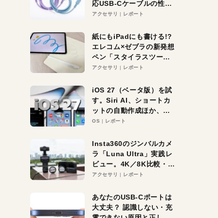
応USB-Cケーブルの性能
を検証。超コスパの1本を
アクセサリ
レポート
発見か？
紙にもiPadにも書ける!?
エレコム×ゼブラの新発想
ペン「スタイラスツーウ
ェイ」レビュー。持ち替
アクセサリ
レポート
え不要がラクすぎた！
iOS 27（ベータ版）を試
す。Siri AI、ショートカ
ットの自動作成ほか、期
待大の便利機能5選。
OS
レポート
iPhoneがAIの入り口にな
る未来はすぐそこ！
Insta360のジンバルカメ
ラ「Luna Ultra」実践レ
ビュー。4K／8K比較・ズ
ーム・夜間撮影をチェッ
アクセサリ
レポート
ク
あなたのUSB-Cポートは
大丈夫？ 認識しない・充
電できない原因と正しい