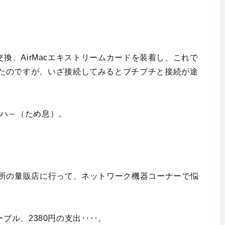
クタ交換、AirMacエキストリームカードを装着し、これで
たのですが、いざ接続してみるとブチブチと接続が途
 ハ～（ため息）。
近所の量販店に行って、ネットワーク機器コーナーで悩
ケーブル、2380円の支出‥‥。