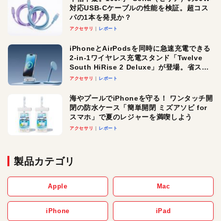
対応USB-Cケーブルの性能を検証。超コス
パの1本を発見か？
アクセサリ
レポート
iPhoneとAirPodsを同時に急速充電できる
2-in-1ワイヤレス充電スタンド「Twelve
South HiRise 2 Deluxe」が登場。省スペ
ースでおしゃれに充電したい人にオスス
アクセサリ
レポート
メ！
海やプールでiPhoneを守る！ ワンタッチ開
閉の防水ケース「簡単開閉 ミズアソビ for
スマホ」で夏のレジャーを満喫しよう
アクセサリ
レポート
製品カテゴリ
Apple
Mac
iPhone
iPad