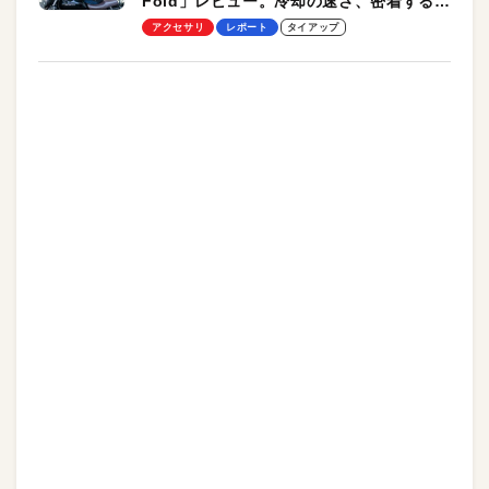
Fold」レビュー。冷却の速さ、密着する冷
却プレート、シンプルな操作性がグッド！
アクセサリ
レポート
タイアップ