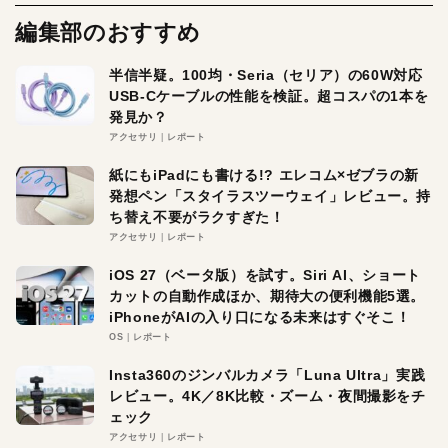
編集部のおすすめ
半信半疑。100均・Seria（セリア）の60W対応
USB-Cケーブルの性能を検証。超コスパの1本を
発見か？
アクセサリ
レポート
紙にもiPadにも書ける!? エレコム×ゼブラの新
発想ペン「スタイラスツーウェイ」レビュー。持
ち替え不要がラクすぎた！
アクセサリ
レポート
iOS 27（ベータ版）を試す。Siri AI、ショート
カットの自動作成ほか、期待大の便利機能5選。
iPhoneがAIの入り口になる未来はすぐそこ！
OS
レポート
Insta360のジンバルカメラ「Luna Ultra」実践
レビュー。4K／8K比較・ズーム・夜間撮影をチ
ェック
アクセサリ
レポート