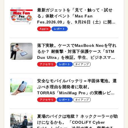
最新ガジェットを「見て・触って・試せ
る」体験イベント「Mac Fan
Fes.2026.09」を、9月26日（土）に開催
します！
Apple
レポート
落下実験。ケースでMacBook Neoを守れ
るか？ 耐衝撃・対落下保護ケース「STM
Dux Ultra」を検証。学生、ビジネスマン
のモバイルユースに最適！
アクセサリ
レポート
タイアップ
安全なモバイルバッテリ＝半固体電池。選
ぶべき理由を開発者に取材。
TORRAS「MiniMag Pro」の実機レビュ
ーも
アクセサリ
レポート
タイアップ
夏場のバイクは地獄？ ネッククーラーが助
けになるかも。 「COOLiFY Cyber