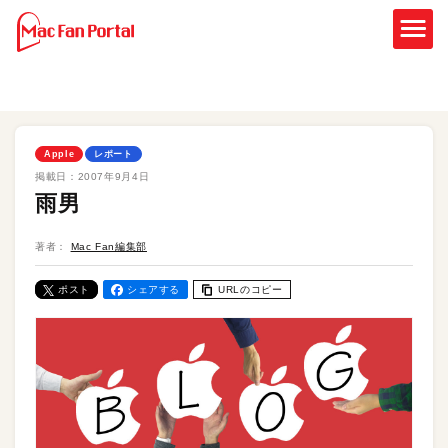
Apple
レポート
掲載日：
2007年9月4日
雨男
著者：
Mac Fan編集部
ポスト
シェアする
URLのコピー