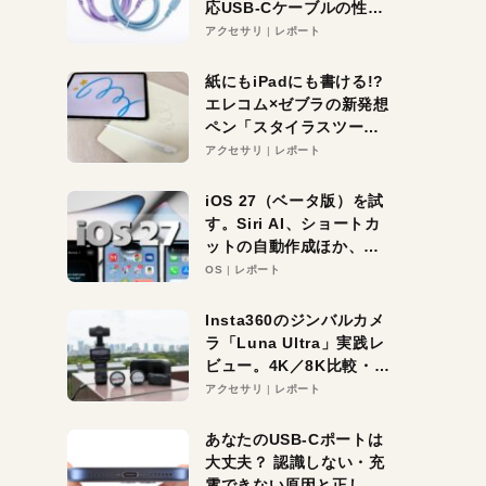
応USB-Cケーブルの性能
を検証。超コスパの1本を
アクセサリ
レポート
発見か？
紙にもiPadにも書ける!?
エレコム×ゼブラの新発想
ペン「スタイラスツーウ
ェイ」レビュー。持ち替
アクセサリ
レポート
え不要がラクすぎた！
iOS 27（ベータ版）を試
す。Siri AI、ショートカ
ットの自動作成ほか、期
待大の便利機能5選。
OS
レポート
iPhoneがAIの入り口にな
る未来はすぐそこ！
Insta360のジンバルカメ
ラ「Luna Ultra」実践レ
ビュー。4K／8K比較・ズ
ーム・夜間撮影をチェッ
アクセサリ
レポート
ク
あなたのUSB-Cポートは
大丈夫？ 認識しない・充
電できない原因と正しい