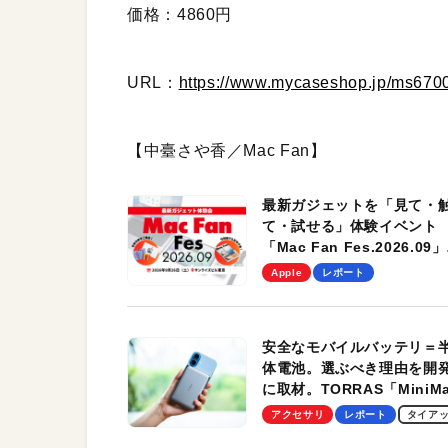
価格：4860円
URL：
https://www.mycaseshop.jp/ms670
【中臺さや香／Mac Fan】
最新ガジェットを「見て・
て・試せる」体験イベント
「Mac Fan Fes.2026.09」
を、9月26日（土）に開催
Apple
レポート
す！
安全なモバイルバッテリ＝
体電池。選ぶべき理由を開
に取材。TORRAS「MiniM
Pro」の実機レビューも
アクセサリ
レポート
タイア