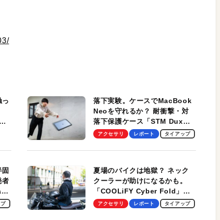
03/
触っ
落下実験。ケースでMacBook
Neoを守れるか？ 耐衝撃・対
落下保護ケース「STM Dux
しま
Ultra」を検証。学生、ビジネ
アクセサリ
レポート
タイアップ
スマンのモバイルユースに最
適！
半固
夏場のバイクは地獄？ ネック
発者
クーラーが助けになるかも。
ag
「COOLiFY Cyber Fold」レ
ビュー。冷却の速さ、密着する
ップ
アクセサリ
レポート
タイアップ
冷却プレート、シンプルな操作