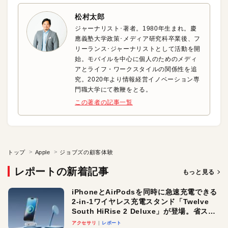
松村太郎
ジャーナリスト･著者。1980年生まれ。慶
應義塾大学政策･メディア研究科卒業後、フ
リーランス･ジャーナリストとして活動を開
始。モバイルを中心に個人のためのメディ
アとライフ・ワークスタイルの関係性を追
究。2020年より情報経営イノベーション専
門職大学にて教鞭をとる。
この著者の記事一覧
トップ
Apple
ジョブズの顧客体験
レポートの新着記事
もっと見る
iPhoneとAirPodsを同時に急速充電できる
2-in-1ワイヤレス充電スタンド「Twelve
South HiRise 2 Deluxe」が登場。省スペ
ースでおしゃれに充電したい人にオスス
アクセサリ
レポート