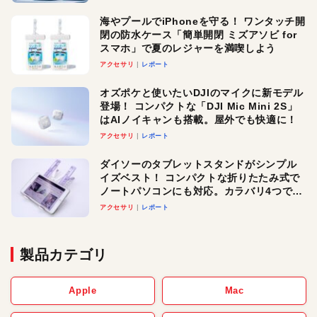
メ！
海やプールでiPhoneを守る！ ワンタッチ開
閉の防水ケース「簡単開閉 ミズアソビ for
スマホ」で夏のレジャーを満喫しよう
アクセサリ
レポート
オズポケと使いたいDJIのマイクに新モデル
登場！ コンパクトな「DJI Mic Mini 2S」
はAIノイキャンも搭載。屋外でも快適に！
アクセサリ
レポート
ダイソーのタブレットスタンドがシンプル
イズベスト！ コンパクトな折りたたみ式で
ノートパソコンにも対応。カラバリ4つで選
べる楽しさも
アクセサリ
レポート
製品カテゴリ
Apple
Mac