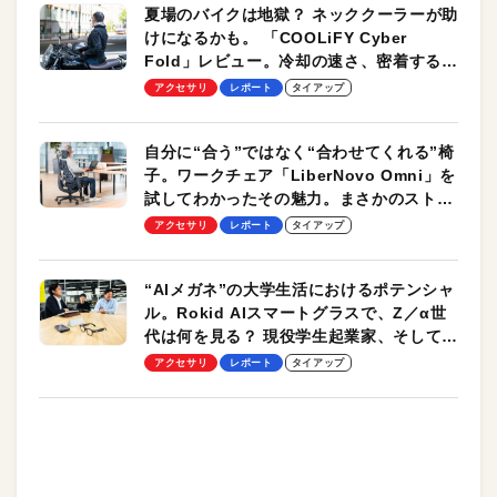
夏場のバイクは地獄？ ネッククーラーが助
けになるかも。 「COOLiFY Cyber
Fold」レビュー。冷却の速さ、密着する冷
却プレート、シンプルな操作性がグッド！
アクセサリ
レポート
タイアップ
自分に“合う”ではなく“合わせてくれる”椅
子。ワークチェア「LiberNovo Omni」を
試してわかったその魅力。まさかのストレ
ッチ機能も搭載
アクセサリ
レポート
タイアップ
“AIメガネ”の大学生活におけるポテンシャ
ル。Rokid AIスマートグラスで、Z／α世
代は何を見る？ 現役学生起業家、そして教
授による体験会レポート【PR】
アクセサリ
レポート
タイアップ