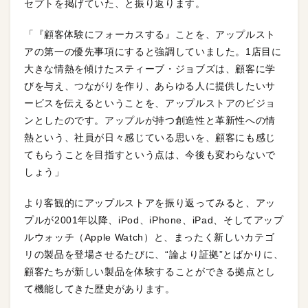
セプトを掲げていた、と振り返ります。
「『顧客体験にフォーカスする』ことを、アップルスト
アの第一の優先事項にすると強調していました。1店目に
大きな情熱を傾けたスティーブ・ジョブズは、顧客に学
びを与え、つながりを作り、あらゆる人に提供したいサ
ービスを伝えるということを、アップルストアのビジョ
ンとしたのです。アップルが持つ創造性と革新性への情
熱という、社員が日々感じている思いを、顧客にも感じ
てもらうことを目指すという点は、今後も変わらないで
しょう」
より客観的にアップルストアを振り返ってみると、アッ
プルが2001年以降、iPod、iPhone、iPad、そしてアップ
ルウォッチ（Apple Watch）と、まったく新しいカテゴ
リの製品を登場させるたびに、“論より証拠”とばかりに、
顧客たちが新しい製品を体験することができる拠点とし
て機能してきた歴史があります。