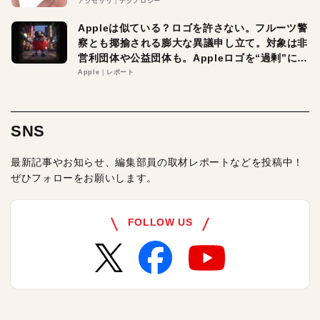
アクセサリ
テクノロジー
Appleは似ている？ロゴを許さない。フルーツ警
察とも揶揄される膨大な異議申し立て。対象は非
営利団体や公益団体も。Appleロゴを“過剰”に守
る理由とは
Apple
レポート
SNS
最新記事やお知らせ、編集部員の取材レポートなどを投稿中！
ぜひフォローをお願いします。
FOLLOW US