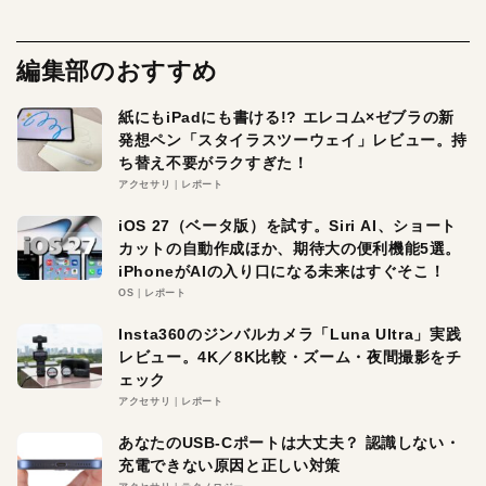
編集部のおすすめ
紙にもiPadにも書ける!? エレコム×ゼブラの新
発想ペン「スタイラスツーウェイ」レビュー。持
ち替え不要がラクすぎた！
アクセサリ
レポート
iOS 27（ベータ版）を試す。Siri AI、ショート
カットの自動作成ほか、期待大の便利機能5選。
iPhoneがAIの入り口になる未来はすぐそこ！
OS
レポート
Insta360のジンバルカメラ「Luna Ultra」実践
レビュー。4K／8K比較・ズーム・夜間撮影をチ
ェック
アクセサリ
レポート
あなたのUSB-Cポートは大丈夫？ 認識しない・
充電できない原因と正しい対策