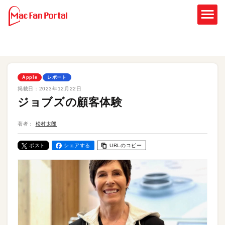
Apple
レポート
掲載日：
2023年12月22日
ジョブズの顧客体験
著者：
松村太郎
ポスト
シェアする
URLのコピー