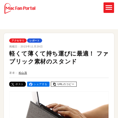
アクセサリ
レポート
掲載日：
2023年11月29日
軽くて薄くて持ち運びに最適！ ファ
ブリック素材のスタンド
著者：
松山茂
ポスト
シェアする
URLのコピー