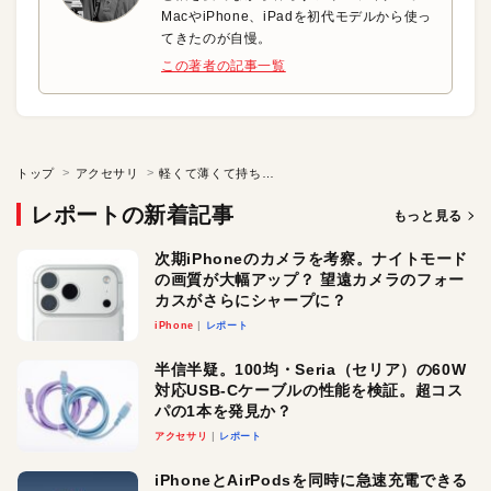
MacやiPhone、iPadを初代モデルから使っ
てきたのが自慢。
この著者の記事一覧
トップ
アクセサリ
軽くて薄くて持ち運びに最適！ ファブリック素材のスタンド
レポートの新着記事
もっと見る
次期iPhoneのカメラを考察。ナイトモード
の画質が大幅アップ？ 望遠カメラのフォー
カスがさらにシャープに？
iPhone
レポート
半信半疑。100均・Seria（セリア）の60W
対応USB-Cケーブルの性能を検証。超コス
パの1本を発見か？
アクセサリ
レポート
iPhoneとAirPodsを同時に急速充電できる