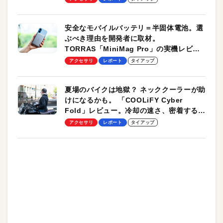
安全なモバイルバッテリ＝半固体電池。選
ぶべき理由を開発者に取材。
TORRAS「MiniMag Pro」の実機レビュ
ーも
アクセサリ
レポート
タイアップ
夏場のバイクは地獄？ ネッククーラーが助
けになるかも。 「COOLiFY Cyber
Fold」レビュー。冷却の速さ、密着する冷
却プレート、シンプルな操作性がグッド！
アクセサリ
レポート
タイアップ