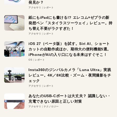
発見か？
アクセサリ
レポート
紙にもiPadにも書ける!? エレコム×ゼブラの新
発想ペン「スタイラスツーウェイ」レビュー。持
ち替え不要がラクすぎた！
アクセサリ
レポート
iOS 27（ベータ版）を試す。Siri AI、ショート
カットの自動作成ほか、期待大の便利機能5選。
iPhoneがAIの入り口になる未来はすぐそこ！
OS
レポート
Insta360のジンバルカメラ「Luna Ultra」実践
レビュー。4K／8K比較・ズーム・夜間撮影をチ
ェック
アクセサリ
レポート
あなたのUSB-Cポートは大丈夫？ 認識しない・
充電できない原因と正しい対策
アクセサリ
テクノロジー