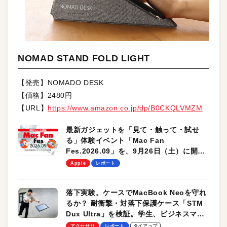
NOMAD STAND FOLD LIGHT
【発売】NOMADO DESK
【価格】2480円
【URL】
https://www.amazon.co.jp/dp/B0CKQLVMZM
最新ガジェットを「見て・触って・試せ
る」体験イベント「Mac Fan
Fes.2026.09」を、9月26日（土）に開催
します！
Apple
レポート
落下実験。ケースでMacBook Neoを守れ
るか？ 耐衝撃・対落下保護ケース「STM
Dux Ultra」を検証。学生、ビジネスマン
のモバイルユースに最適！
アクセサリ
レポート
タイアップ