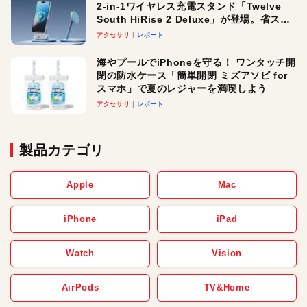
2-in-1ワイヤレス充電スタンド「Twelve
South HiRise 2 Deluxe」が登場。省スペ
ースでおしゃれに充電したい人にオスス
アクセサリ
レポート
メ！
海やプールでiPhoneを守る！ ワンタッチ開
閉の防水ケース「簡単開閉 ミズアソビ for
スマホ」で夏のレジャーを満喫しよう
アクセサリ
レポート
製品カテゴリ
Apple
Mac
iPhone
iPad
Watch
Vision
AirPods
TV&Home