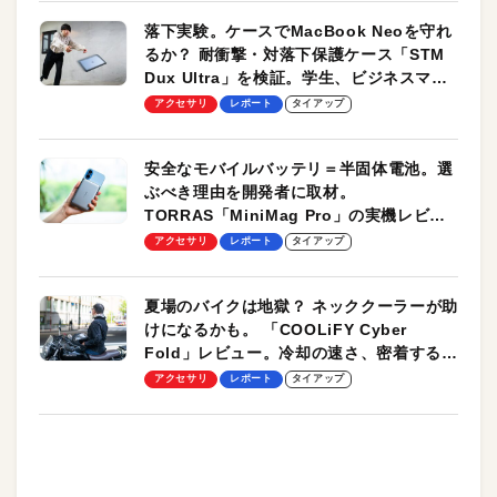
落下実験。ケースでMacBook Neoを守れ
るか？ 耐衝撃・対落下保護ケース「STM
Dux Ultra」を検証。学生、ビジネスマン
のモバイルユースに最適！
アクセサリ
レポート
タイアップ
安全なモバイルバッテリ＝半固体電池。選
ぶべき理由を開発者に取材。
TORRAS「MiniMag Pro」の実機レビュ
ーも
アクセサリ
レポート
タイアップ
夏場のバイクは地獄？ ネッククーラーが助
けになるかも。 「COOLiFY Cyber
Fold」レビュー。冷却の速さ、密着する冷
却プレート、シンプルな操作性がグッド！
アクセサリ
レポート
タイアップ