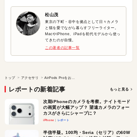
松山茂
東京の下町・谷中を拠点として日々カメラ
と猫を愛でながら暮らすフリーライター。
MacやiPhone、iPadを初代モデルから使っ
てきたのが自慢。
この著者の記事一覧
トップ
アクセサリ
AirPods Proをおしゃれに保護！ ワイヤレス充電もそのままOK
レポートの新着記事
もっと見る
次期iPhoneのカメラを考察。ナイトモード
の画質が大幅アップ？ 望遠カメラのフォー
カスがさらにシャープに？
iPhone
レポート
半信半疑。100均・Seria（セリア）の60W