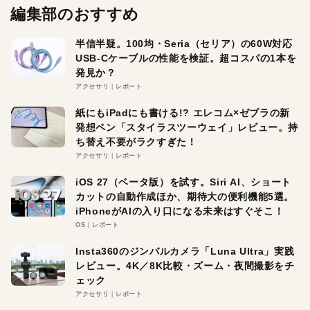
編集部のおすすめ
半信半疑。100均・Seria（セリア）の60W対応
USB-Cケーブルの性能を検証。超コスパの1本を
発見か？
アクセサリ
レポート
紙にもiPadにも書ける!? エレコム×ゼブラの新
発想ペン「スタイラスツーウェイ」レビュー。持
ち替え不要がラクすぎた！
アクセサリ
レポート
iOS 27（ベータ版）を試す。Siri AI、ショート
カットの自動作成ほか、期待大の便利機能5選。
iPhoneがAIの入り口になる未来はすぐそこ！
OS
レポート
Insta360のジンバルカメラ「Luna Ultra」実践
レビュー。4K／8K比較・ズーム・夜間撮影をチ
ェック
アクセサリ
レポート