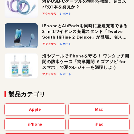
対応USB-Cケーブルの性能を検証。超コス
パの1本を発見か？
アクセサリ
レポート
iPhoneとAirPodsを同時に急速充電できる
2-in-1ワイヤレス充電スタンド「Twelve
South HiRise 2 Deluxe」が登場。省スペ
ースでおしゃれに充電したい人にオスス
アクセサリ
レポート
メ！
海やプールでiPhoneを守る！ ワンタッチ開
閉の防水ケース「簡単開閉 ミズアソビ for
スマホ」で夏のレジャーを満喫しよう
アクセサリ
レポート
製品カテゴリ
Apple
Mac
iPhone
iPad