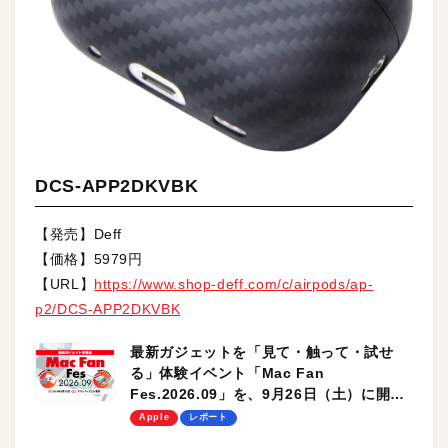
DCS-APP2DKVBK
【発売】Deff
【価格】5979円
【URL】
https://www.shop-deff.com/c/airpods/ap-
p2/DCS-APP2DKVBK
最新ガジェットを「見て・触って・試せ
る」体験イベント「Mac Fan
Fes.2026.09」を、9月26日（土）に開催
します！
Apple
レポート