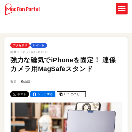
アクセサリ
レポート
掲載日：
2022年12月26日
強力な磁気でiPhoneを固定！ 連係
カメラ用MagSafeスタンド
著者：
松山茂
ポスト
シェアする
URLのコピー