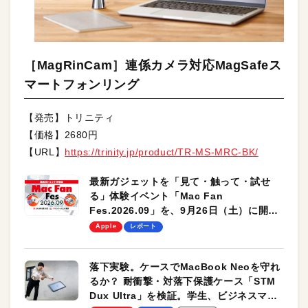
［MagRinCam］連係カメラ対応MagSafeス
マートフォンリング
【発売】トリニティ
【価格】2680円
【URL】
https://trinity.jp/product/TR-MS-MRC-BK/
最新ガジェットを「見て・触って・試せ
る」体験イベント「Mac Fan
Fes.2026.09」を、9月26日（土）に開催
します！
Apple
レポート
落下実験。ケースでMacBook Neoを守れ
るか？ 耐衝撃・対落下保護ケース「STM
Dux Ultra」を検証。学生、ビジネスマン