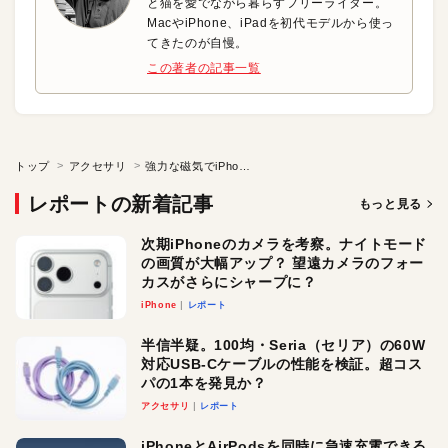
と猫を愛でながら暮らすフリーライター。
MacやiPhone、iPadを初代モデルから使っ
てきたのが自慢。
この著者の記事一覧
トップ
アクセサリ
強力な磁気でiPhoneを固定！ 連係カメラ用MagSafeスタンド
レポートの新着記事
もっと見る
次期iPhoneのカメラを考察。ナイトモード
の画質が大幅アップ？ 望遠カメラのフォー
カスがさらにシャープに？
iPhone
レポート
半信半疑。100均・Seria（セリア）の60W
対応USB-Cケーブルの性能を検証。超コス
パの1本を発見か？
アクセサリ
レポート
iPhoneとAirPodsを同時に急速充電できる