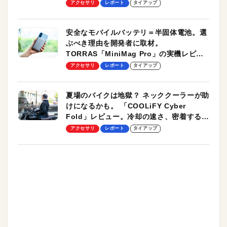
のモバイルユースに最適！
アクセサリ
レポート
タイアップ
安全なモバイルバッテリ＝半固体電池。選
ぶべき理由を開発者に取材。
TORRAS「MiniMag Pro」の実機レビュ
ーも
アクセサリ
レポート
タイアップ
夏場のバイクは地獄？ ネッククーラーが助
けになるかも。 「COOLiFY Cyber
Fold」レビュー。冷却の速さ、密着する冷
却プレート、シンプルな操作性がグッド！
アクセサリ
レポート
タイアップ