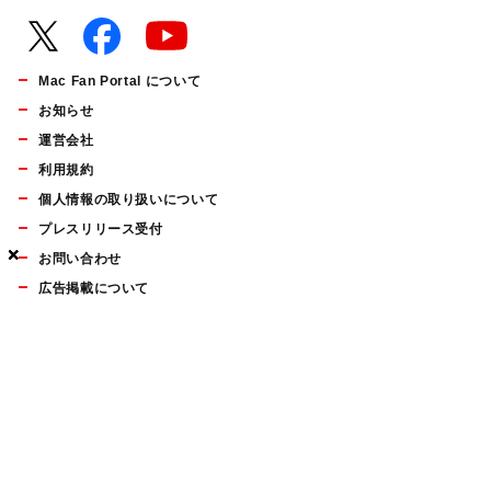
Mac Fan Portal について
お知らせ
運営会社
利用規約
個人情報の取り扱いについて
プレスリリース受付
×
×
×
お問い合わせ
広告掲載について
マイナビBOOKS
Mac Fan Portalの人気記事ランキングやおすすめ記事、編集部
員によるコラムなどをまとめたメールマガジンを毎週金曜日に
配信します。お気軽にご登録ください。