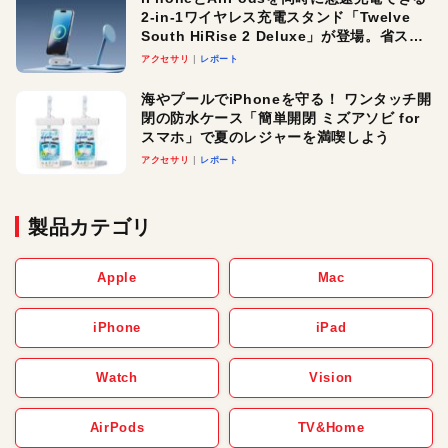
2-in-1ワイヤレス充電スタンド「Twelve
South HiRise 2 Deluxe」が登場。省スペ
ースでおしゃれに充電したい人にオスス
アクセサリ
レポート
メ！
海やプールでiPhoneを守る！ ワンタッチ開
閉の防水ケース「簡単開閉 ミズアソビ for
スマホ」で夏のレジャーを満喫しよう
アクセサリ
レポート
製品カテゴリ
Apple
Mac
iPhone
iPad
Watch
Vision
AirPods
TV&Home