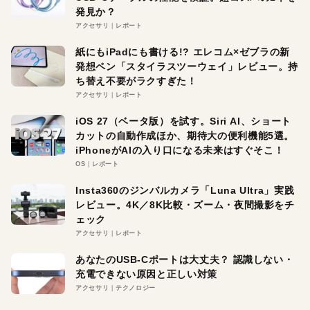
発見か？
アクセサリ
レポート
紙にもiPadにも書ける!? エレコム×ゼブラの新
発想ペン「スタイラスツーウェイ」レビュー。持
ち替え不要がラクすぎた！
アクセサリ
レポート
iOS 27（ベータ版）を試す。Siri AI、ショート
カットの自動作成ほか、期待大の便利機能5選。
iPhoneがAIの入り口になる未来はすぐそこ！
OS
レポート
Insta360のジンバルカメラ「Luna Ultra」実践
レビュー。4K／8K比較・ズーム・夜間撮影をチ
ェック
アクセサリ
レポート
あなたのUSB-Cポートは大丈夫？ 認識しない・
充電できない原因と正しい対策
アクセサリ
テクノロジー