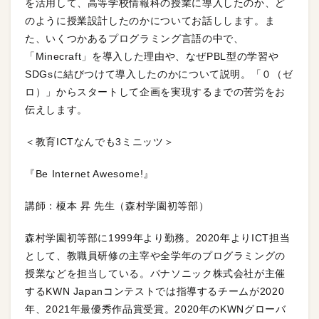
を活用して、高等学校情報科の授業に導入したのか、ど
のように授業設計したのかについてお話しします。ま
た、いくつかあるプログラミング言語の中で、
「Minecraft」を導入した理由や、なぜPBL型の学習や
SDGsに結びつけて導入したのかについて説明。「０（ゼ
ロ）」からスタートして企画を実現するまでの苦労をお
伝えします。
＜教育ICTなんでも3ミニッツ＞
『Be Internet Awesome!』
講師：榎本 昇 先生（森村学園初等部）
森村学園初等部に1999年より勤務。2020年よりICT担当
として、教職員研修の主宰や全学年のプログラミングの
授業などを担当している。パナソニック株式会社が主催
するKWN Japanコンテストでは指導するチームが2020
年、2021年最優秀作品賞受賞。2020年のKWNグローバ