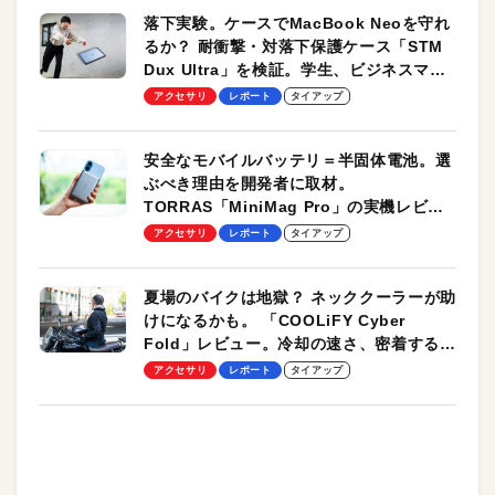
落下実験。ケースでMacBook Neoを守れ
るか？ 耐衝撃・対落下保護ケース「STM
Dux Ultra」を検証。学生、ビジネスマン
のモバイルユースに最適！
アクセサリ
レポート
タイアップ
安全なモバイルバッテリ＝半固体電池。選
ぶべき理由を開発者に取材。
TORRAS「MiniMag Pro」の実機レビュ
ーも
アクセサリ
レポート
タイアップ
夏場のバイクは地獄？ ネッククーラーが助
けになるかも。 「COOLiFY Cyber
Fold」レビュー。冷却の速さ、密着する冷
却プレート、シンプルな操作性がグッド！
アクセサリ
レポート
タイアップ