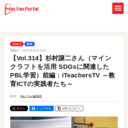
Apple
動画
掲載日：
2022年10月20日
【Vol.314】杉村譲二さん（マイン
クラフトを活用 SDGsに関連した
PBL学習）前編：iTeachersTV ～教
育ICTの実践者たち～
著者：
Mac Fan編集部
ポスト
シェアする
URLのコピー