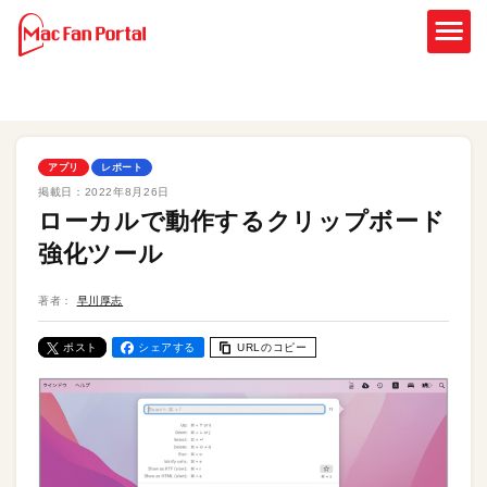
アプリ
レポート
掲載日：
2022年8月26日
ローカルで動作するクリップボード
強化ツール
著者：
早川厚志
ポスト
シェアする
URLのコピー