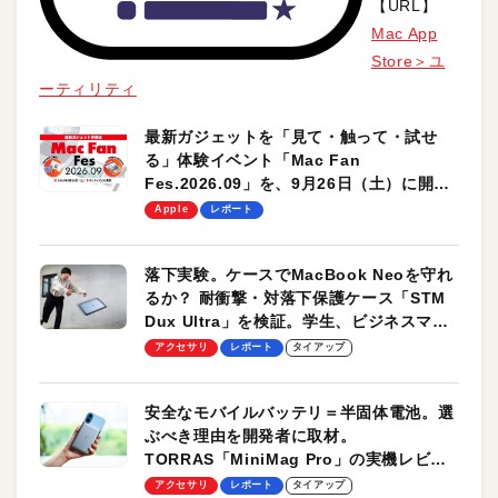
【URL】
Mac App
Store＞ユ
ーティリティ
最新ガジェットを「見て・触って・試せ
る」体験イベント「Mac Fan
Fes.2026.09」を、9月26日（土）に開催
します！
Apple
レポート
落下実験。ケースでMacBook Neoを守れ
るか？ 耐衝撃・対落下保護ケース「STM
Dux Ultra」を検証。学生、ビジネスマン
のモバイルユースに最適！
アクセサリ
レポート
タイアップ
安全なモバイルバッテリ＝半固体電池。選
ぶべき理由を開発者に取材。
TORRAS「MiniMag Pro」の実機レビュ
ーも
アクセサリ
レポート
タイアップ