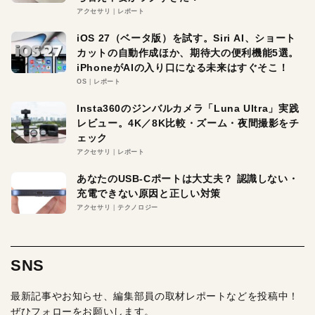
アクセサリ
レポート
iOS 27（ベータ版）を試す。Siri AI、ショート
カットの自動作成ほか、期待大の便利機能5選。
iPhoneがAIの入り口になる未来はすぐそこ！
OS
レポート
Insta360のジンバルカメラ「Luna Ultra」実践
レビュー。4K／8K比較・ズーム・夜間撮影をチ
ェック
アクセサリ
レポート
あなたのUSB-Cポートは大丈夫？ 認識しない・
充電できない原因と正しい対策
アクセサリ
テクノロジー
SNS
最新記事やお知らせ、編集部員の取材レポートなどを投稿中！
ぜひフォローをお願いします。