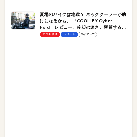
夏場のバイクは地獄？ ネッククーラーが助
けになるかも。 「COOLiFY Cyber
Fold」レビュー。冷却の速さ、密着する冷
却プレート、シンプルな操作性がグッド！
アクセサリ
レポート
タイアップ