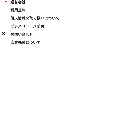
運営会社
利用規約
個人情報の取り扱いについて
プレスリリース受付
×
×
×
お問い合わせ
広告掲載について
マイナビBOOKS
Mac Fan Portalの人気記事ランキングやおすすめ記事、編集部
員によるコラムなどをまとめたメールマガジンを毎週金曜日に
配信します。お気軽にご登録ください。
Mac Fan メールマガジン
無料登録はこちら