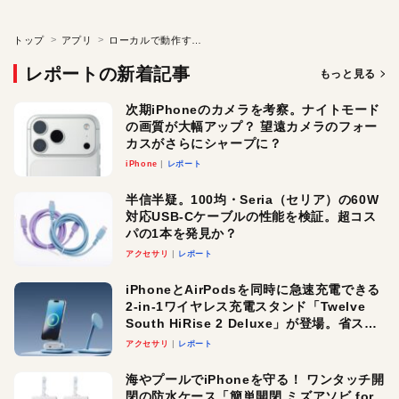
トップ
アプリ
ローカルで動作するクリップボード強化ツール
レポートの新着記事
もっと見る
次期iPhoneのカメラを考察。ナイトモード
の画質が大幅アップ？ 望遠カメラのフォー
カスがさらにシャープに？
iPhone
レポート
半信半疑。100均・Seria（セリア）の60W
対応USB-Cケーブルの性能を検証。超コス
パの1本を発見か？
アクセサリ
レポート
iPhoneとAirPodsを同時に急速充電できる
2-in-1ワイヤレス充電スタンド「Twelve
South HiRise 2 Deluxe」が登場。省スペ
ースでおしゃれに充電したい人にオスス
アクセサリ
レポート
メ！
海やプールでiPhoneを守る！ ワンタッチ開
閉の防水ケース「簡単開閉 ミズアソビ for