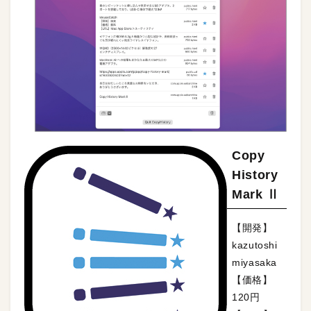
Copy
History
Mark Ⅱ
【開発】
kazutoshi
miyasaka
【価格】
120円