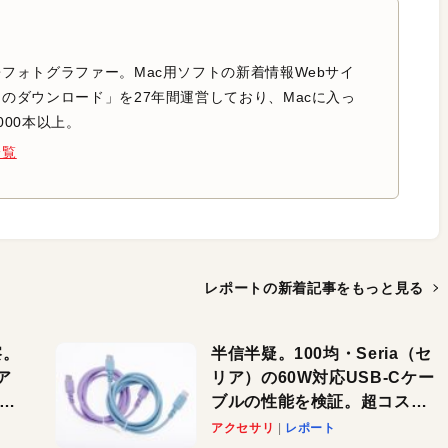
フォトグラファー。Mac用ソフトの新着情報Webサイ
のダウンロード」を27年間運営しており、Macに入っ
000本以上。
一覧
レポートの新着記事を
もっと見る
察。
半信半疑。100均・Seria（セ
ア
リア）の60W対応USB-Cケー
ーカ
ブルの性能を検証。超コスパ
の1本を発見か？
アクセサリ
レポート