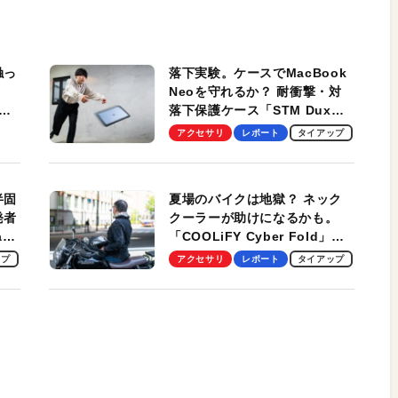
触っ
落下実験。ケースでMacBook
Neoを守れるか？ 耐衝撃・対
落下保護ケース「STM Dux
しま
Ultra」を検証。学生、ビジネ
アクセサリ
レポート
タイアップ
スマンのモバイルユースに最
適！
半固
夏場のバイクは地獄？ ネック
発者
クーラーが助けになるかも。
ag
「COOLiFY Cyber Fold」レ
ビュー。冷却の速さ、密着する
ップ
アクセサリ
レポート
タイアップ
冷却プレート、シンプルな操作
性がグッド！