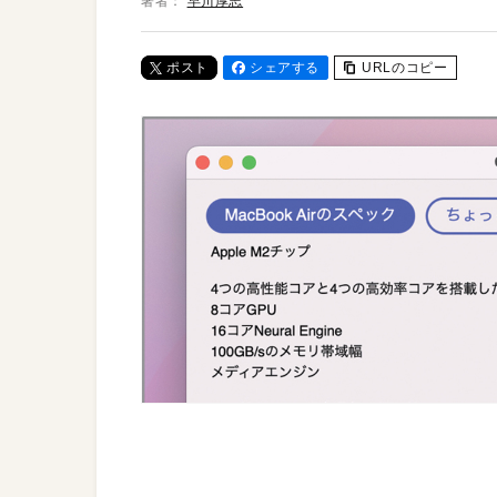
著者：
早川厚志
ポスト
シェアする
URLのコピー