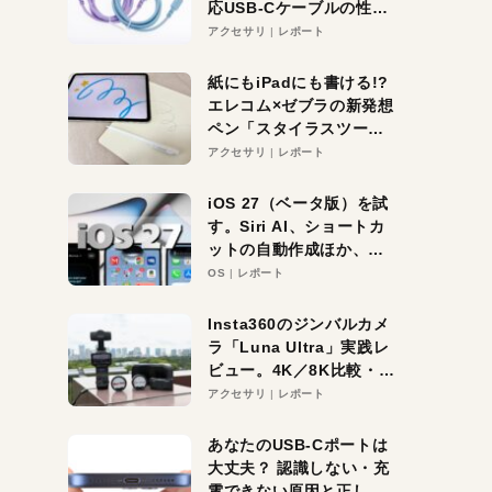
応USB-Cケーブルの性能
を検証。超コスパの1本を
アクセサリ
レポート
発見か？
紙にもiPadにも書ける!?
エレコム×ゼブラの新発想
ペン「スタイラスツーウ
ェイ」レビュー。持ち替
アクセサリ
レポート
え不要がラクすぎた！
iOS 27（ベータ版）を試
す。Siri AI、ショートカ
ットの自動作成ほか、期
待大の便利機能5選。
OS
レポート
iPhoneがAIの入り口にな
る未来はすぐそこ！
Insta360のジンバルカメ
ラ「Luna Ultra」実践レ
ビュー。4K／8K比較・ズ
ーム・夜間撮影をチェッ
アクセサリ
レポート
ク
あなたのUSB-Cポートは
大丈夫？ 認識しない・充
電できない原因と正しい