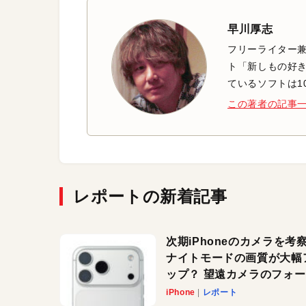
早川厚志
フリーライター兼
ト「新しもの好き
ているソフトは1
この著者の記事
レポートの新着記事
次期iPhoneのカメラを考
ナイトモードの画質が大幅
ップ？ 望遠カメラのフォ
スがさらにシャープに？
iPhone
レポート