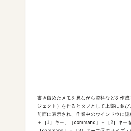
書き留めたメモを見ながら資料などを作成
ジェクト）を作るとタブとして上部に並び
前面に表示され、作業中のウインドウに隠れ
＋［1］キー、［command］＋［2］
［command］＋［3］キーで元のサイ