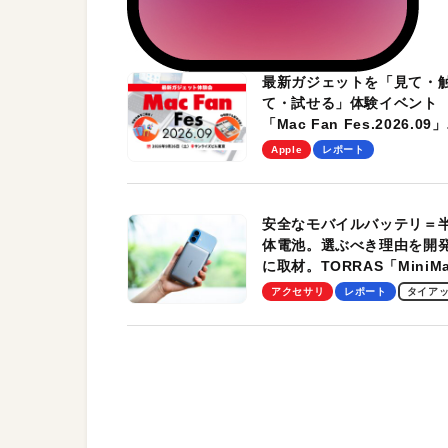
最新ガジェットを「見て・
て・試せる」体験イベント
「Mac Fan Fes.2026.09」
を、9月26日（土）に開催
Apple
レポート
す！
安全なモバイルバッテリ＝
体電池。選ぶべき理由を開
に取材。TORRAS「MiniM
Pro」の実機レビューも
アクセサリ
レポート
タイア