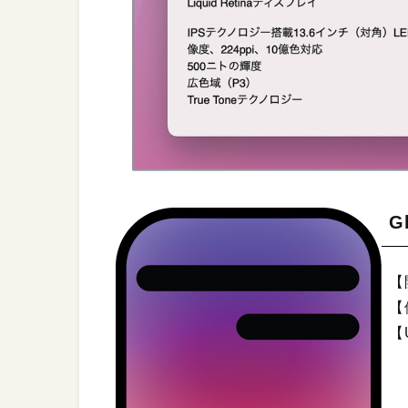
G
【
【
【