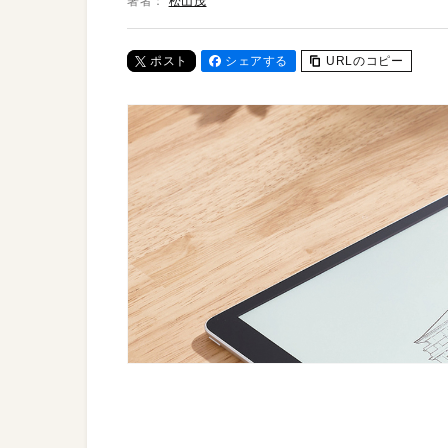
著者：
松山茂
ポスト
シェアする
URLのコピー