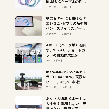
応USB-Cケーブルの性能
を検証。超コスパの1本を
アクセサリ
レポート
発見か？
紙にもiPadにも書ける!?
エレコム×ゼブラの新発想
ペン「スタイラスツーウ
ェイ」レビュー。持ち替
アクセサリ
レポート
え不要がラクすぎた！
iOS 27（ベータ版）を試
す。Siri AI、ショートカ
ットの自動作成ほか、期
待大の便利機能5選。
OS
レポート
iPhoneがAIの入り口にな
る未来はすぐそこ！
Insta360のジンバルカメ
ラ「Luna Ultra」実践レ
ビュー。4K／8K比較・ズ
ーム・夜間撮影をチェッ
アクセサリ
レポート
ク
あなたのUSB-Cポートは
大丈夫？ 認識しない・充
電できない原因と正しい