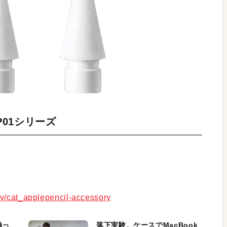
PAP01シリーズ
ry/cat_applepencil-accessory
触っ
落下実験。ケースでMacBook