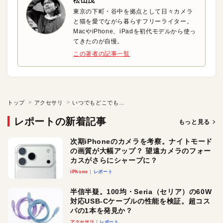
松山茂
東京の下町・谷中を拠点として日々カメラ
と猫を愛でながら暮らすフリーライター。
MacやiPhone、iPadを初代モデルから使っ
てきたのが自慢。
この著者の記事一覧
トップ
アクセサリ
いつでもどこでも迫力のサウンドを！AirPlay 2対応のポータブルスピーカ
レポートの新着記事
もっと見る
次期iPhoneのカメラを考察。ナイトモード
の画質が大幅アップ？ 望遠カメラのフォー
カスがさらにシャープに？
iPhone
レポート
半信半疑。100均・Seria（セリア）の60W
対応USB-Cケーブルの性能を検証。超コス
パの1本を発見か？
アクセサリ
レポート