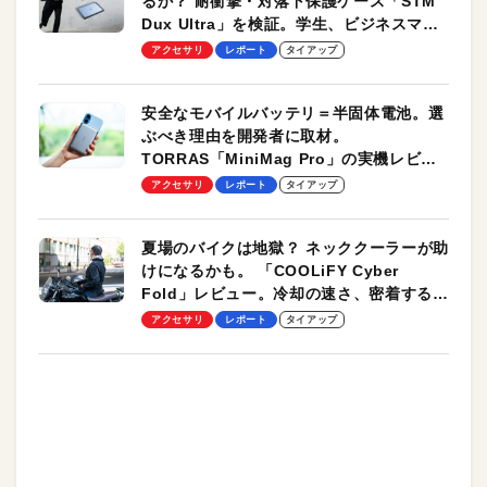
るか？ 耐衝撃・対落下保護ケース「STM
Dux Ultra」を検証。学生、ビジネスマン
のモバイルユースに最適！
アクセサリ
レポート
タイアップ
安全なモバイルバッテリ＝半固体電池。選
ぶべき理由を開発者に取材。
TORRAS「MiniMag Pro」の実機レビュ
ーも
アクセサリ
レポート
タイアップ
夏場のバイクは地獄？ ネッククーラーが助
けになるかも。 「COOLiFY Cyber
Fold」レビュー。冷却の速さ、密着する冷
却プレート、シンプルな操作性がグッド！
アクセサリ
レポート
タイアップ