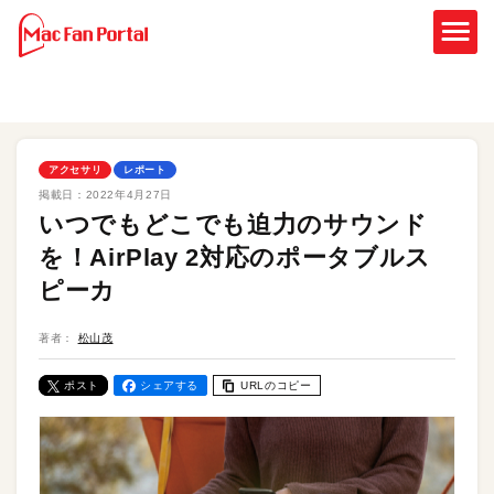
アクセサリ
レポート
掲載日：
2022年4月27日
いつでもどこでも迫力のサウンド
を！AirPlay 2対応のポータブルス
ピーカ
著者：
松山茂
ポスト
シェアする
URLのコピー