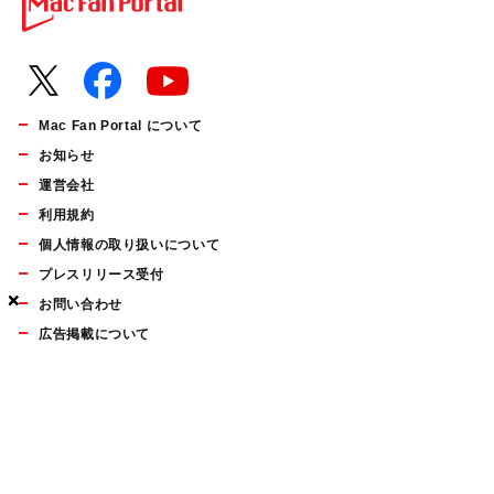
Mac Fan Portal について
お知らせ
運営会社
利用規約
個人情報の取り扱いについて
プレスリリース受付
×
×
×
お問い合わせ
広告掲載について
マイナビBOOKS
Mac Fan Portalの人気記事ランキングやおすすめ記事、編集部
員によるコラムなどをまとめたメールマガジンを毎週金曜日に
配信します。お気軽にご登録ください。