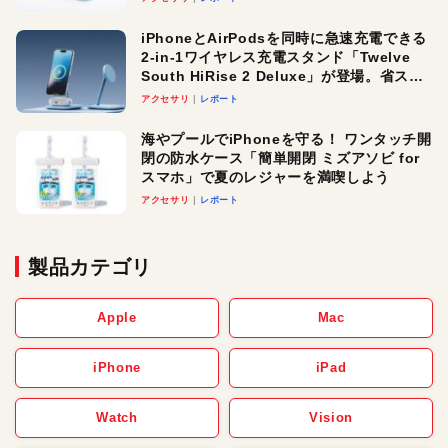
iPhoneとAirPodsを同時に急速充電できる
2-in-1ワイヤレス充電スタンド「Twelve
South HiRise 2 Deluxe」が登場。省スペ
ースでおしゃれに充電したい人にオスス
アクセサリ
レポート
メ！
海やプールでiPhoneを守る！ ワンタッチ開
閉の防水ケース「簡単開閉 ミズアソビ for
スマホ」で夏のレジャーを満喫しよう
アクセサリ
レポート
製品カテゴリ
Apple
Mac
iPhone
iPad
Watch
Vision