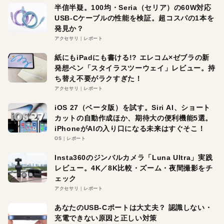
半信半疑。100均・Seria（セリア）の60W対応
USB-Cケーブルの性能を検証。超コスパの1本を
発見か？
アクセサリ
レポート
紙にもiPadにも書ける!? エレコム×ゼブラの新
発想ペン「スタイラスツーウェイ」レビュー。持
ち替え不要がラクすぎた！
アクセサリ
レポート
iOS 27（ベータ版）を試す。Siri AI、ショート
カットの自動作成ほか、期待大の便利機能5選。
iPhoneがAIの入り口になる未来はすぐそこ！
OS
レポート
Insta360のジンバルカメラ「Luna Ultra」実践
レビュー。4K／8K比較・ズーム・夜間撮影をチ
ェック
アクセサリ
レポート
あなたのUSB-Cポートは大丈夫？ 認識しない・
充電できない原因と正しい対策