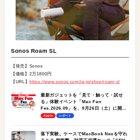
Sonos Roam SL
【発売】Sonos
【価格】2万1800円
【URL】
https://www.sonos.com/ja-jp/shop/roam-sl
最新ガジェットを「見て・触って・試せ
る」体験イベント「Mac Fan
Fes.2026.09」を、9月26日（土）に開催
します！
Apple
レポート
落下実験。ケースでMacBook Neoを守れ