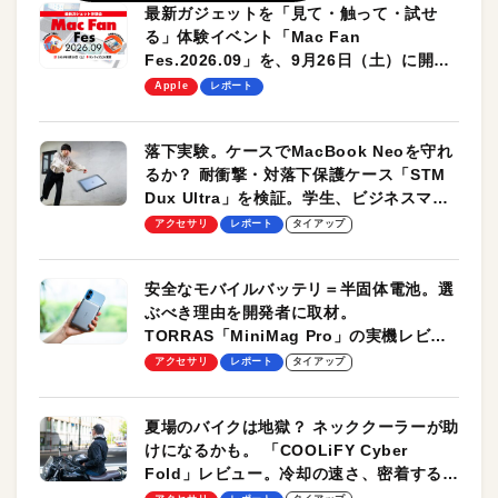
最新ガジェットを「見て・触って・試せ
る」体験イベント「Mac Fan
Fes.2026.09」を、9月26日（土）に開催
します！
Apple
レポート
落下実験。ケースでMacBook Neoを守れ
るか？ 耐衝撃・対落下保護ケース「STM
Dux Ultra」を検証。学生、ビジネスマン
のモバイルユースに最適！
アクセサリ
レポート
タイアップ
安全なモバイルバッテリ＝半固体電池。選
ぶべき理由を開発者に取材。
TORRAS「MiniMag Pro」の実機レビュ
ーも
アクセサリ
レポート
タイアップ
夏場のバイクは地獄？ ネッククーラーが助
けになるかも。 「COOLiFY Cyber
Fold」レビュー。冷却の速さ、密着する冷
却プレート、シンプルな操作性がグッド！