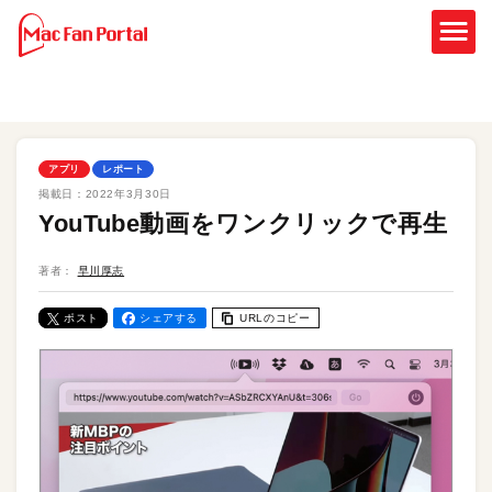
アプリ
レポート
掲載日：
2022年3月30日
YouTube動画をワンクリックで再生
著者：
早川厚志
ポスト
シェアする
URLのコピー