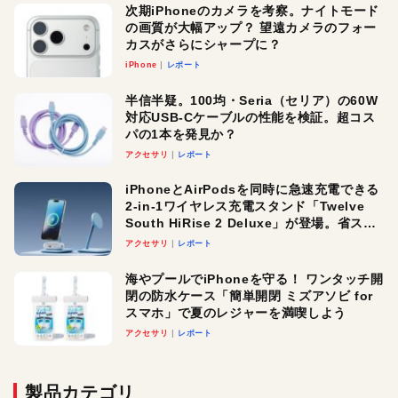
次期iPhoneのカメラを考察。ナイトモード
の画質が大幅アップ？ 望遠カメラのフォー
カスがさらにシャープに？
iPhone
レポート
半信半疑。100均・Seria（セリア）の60W
対応USB-Cケーブルの性能を検証。超コス
パの1本を発見か？
アクセサリ
レポート
iPhoneとAirPodsを同時に急速充電できる
2-in-1ワイヤレス充電スタンド「Twelve
South HiRise 2 Deluxe」が登場。省スペ
ースでおしゃれに充電したい人にオスス
アクセサリ
レポート
メ！
海やプールでiPhoneを守る！ ワンタッチ開
閉の防水ケース「簡単開閉 ミズアソビ for
スマホ」で夏のレジャーを満喫しよう
アクセサリ
レポート
製品カテゴリ