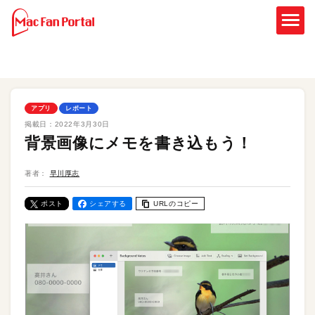
アプリ
レポート
掲載日：
2022年3月30日
背景画像にメモを書き込もう！
著者：
早川厚志
ポスト
シェアする
URLのコピー