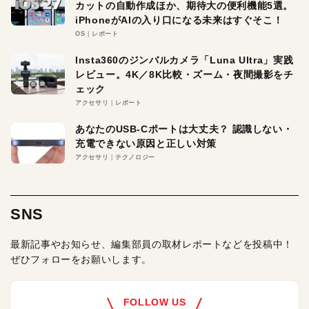
カットの自動作成ほか、期待大の便利機能5選。
iPhoneがAIの入り口になる未来はすぐそこ！
OS
レポート
Insta360のジンバルカメラ「Luna Ultra」実践
レビュー。4K／8K比較・ズーム・夜間撮影をチ
ェック
アクセサリ
レポート
あなたのUSB-Cポートは大丈夫？ 認識しない・
充電できない原因と正しい対策
アクセサリ
テクノロジー
SNS
最新記事やお知らせ、編集部員の取材レポートなどを投稿中！
ぜひフォローをお願いします。
FOLLOW US