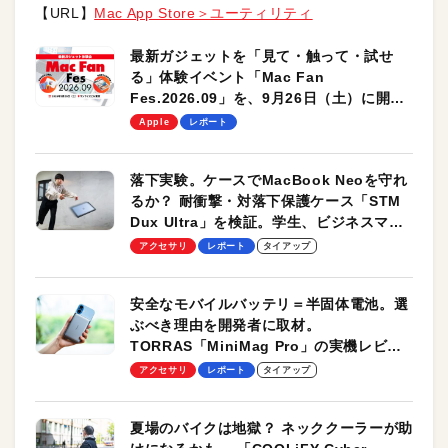
【URL】
Mac App Store＞ユーティリティ
最新ガジェットを「見て・触って・試せ
る」体験イベント「Mac Fan
Fes.2026.09」を、9月26日（土）に開催
します！
Apple
レポート
落下実験。ケースでMacBook Neoを守れ
るか？ 耐衝撃・対落下保護ケース「STM
Dux Ultra」を検証。学生、ビジネスマン
のモバイルユースに最適！
アクセサリ
レポート
タイアップ
安全なモバイルバッテリ＝半固体電池。選
ぶべき理由を開発者に取材。
TORRAS「MiniMag Pro」の実機レビュ
ーも
アクセサリ
レポート
タイアップ
夏場のバイクは地獄？ ネッククーラーが助