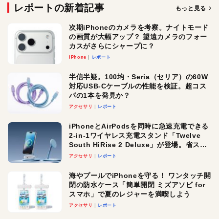
レポートの新着記事
もっと見る
次期iPhoneのカメラを考察。ナイトモード
の画質が大幅アップ？ 望遠カメラのフォー
カスがさらにシャープに？
iPhone
レポート
半信半疑。100均・Seria（セリア）の60W
対応USB-Cケーブルの性能を検証。超コス
パの1本を発見か？
アクセサリ
レポート
iPhoneとAirPodsを同時に急速充電できる
2-in-1ワイヤレス充電スタンド「Twelve
South HiRise 2 Deluxe」が登場。省スペ
ースでおしゃれに充電したい人にオスス
アクセサリ
レポート
メ！
海やプールでiPhoneを守る！ ワンタッチ開
閉の防水ケース「簡単開閉 ミズアソビ for
スマホ」で夏のレジャーを満喫しよう
アクセサリ
レポート