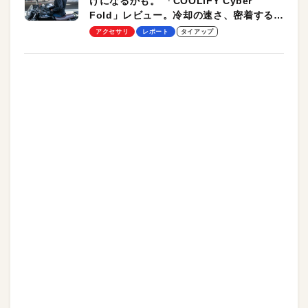
けになるかも。 「COOLiFY Cyber
Fold」レビュー。冷却の速さ、密着する冷
却プレート、シンプルな操作性がグッド！
アクセサリ
レポート
タイアップ