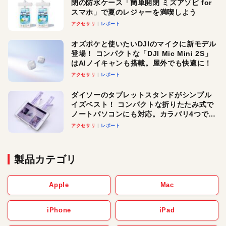
閉の防水ケース「簡単開閉 ミズアソビ for
スマホ」で夏のレジャーを満喫しよう
アクセサリ
レポート
オズポケと使いたいDJIのマイクに新モデル
登場！ コンパクトな「DJI Mic Mini 2S」
はAIノイキャンも搭載。屋外でも快適に！
アクセサリ
レポート
ダイソーのタブレットスタンドがシンプル
イズベスト！ コンパクトな折りたたみ式で
ノートパソコンにも対応。カラバリ4つで選
べる楽しさも
アクセサリ
レポート
製品カテゴリ
Apple
Mac
iPhone
iPad