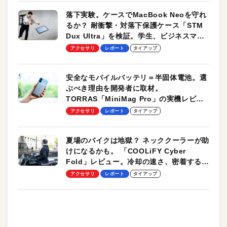
落下実験。ケースでMacBook Neoを守れ
るか？ 耐衝撃・対落下保護ケース「STM
Dux Ultra」を検証。学生、ビジネスマン
のモバイルユースに最適！
アクセサリ
レポート
タイアップ
安全なモバイルバッテリ＝半固体電池。選
ぶべき理由を開発者に取材。
TORRAS「MiniMag Pro」の実機レビュ
ーも
アクセサリ
レポート
タイアップ
夏場のバイクは地獄？ ネッククーラーが助
けになるかも。 「COOLiFY Cyber
Fold」レビュー。冷却の速さ、密着する冷
却プレート、シンプルな操作性がグッド！
アクセサリ
レポート
タイアップ