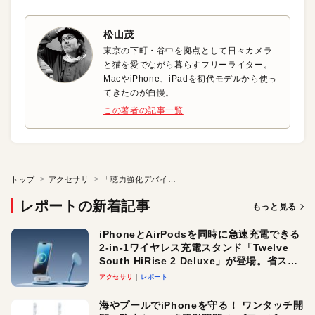
松山茂
東京の下町・谷中を拠点として日々カメラ
と猫を愛でながら暮らすフリーライター。
MacやiPhone、iPadを初代モデルから使っ
てきたのが自慢。
この著者の記事一覧
トップ
アクセサリ
「聴力強化デバイス」としても活躍する超コンパクトなワイヤレスイヤフォン
レポートの新着記事
もっと見る
iPhoneとAirPodsを同時に急速充電できる
2-in-1ワイヤレス充電スタンド「Twelve
South HiRise 2 Deluxe」が登場。省スペ
ースでおしゃれに充電したい人にオスス
アクセサリ
レポート
メ！
海やプールでiPhoneを守る！ ワンタッチ開