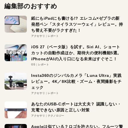
編集部のおすすめ
紙にもiPadにも書ける!? エレコム×ゼブラの新
発想ペン「スタイラスツーウェイ」レビュー。持
ち替え不要がラクすぎた！
アクセサリ
レポート
iOS 27（ベータ版）を試す。Siri AI、ショート
カットの自動作成ほか、期待大の便利機能5選。
iPhoneがAIの入り口になる未来はすぐそこ！
OS
レポート
Insta360のジンバルカメラ「Luna Ultra」実践
レビュー。4K／8K比較・ズーム・夜間撮影をチ
ェック
アクセサリ
レポート
あなたのUSB-Cポートは大丈夫？ 認識しない・
充電できない原因と正しい対策
アクセサリ
テクノロジー
Appleは似ている？ロゴを許さない。フルーツ警