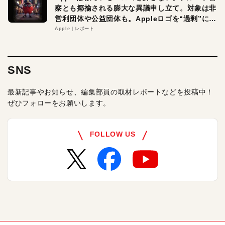
察とも揶揄される膨大な異議申し立て。対象は非
営利団体や公益団体も。Appleロゴを“過剰”に守
る理由とは
Apple
レポート
SNS
最新記事やお知らせ、編集部員の取材レポートなどを投稿中！
ぜひフォローをお願いします。
FOLLOW US