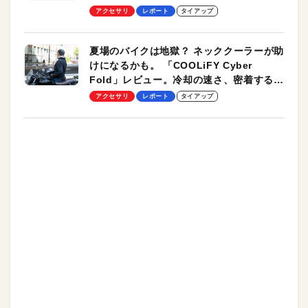
ーも
アクセサリ
レポート
タイアップ
夏場のバイクは地獄？ ネッククーラーが助
けになるかも。 「COOLiFY Cyber
Fold」レビュー。冷却の速さ、密着する冷
却プレート、シンプルな操作性がグッド！
アクセサリ
レポート
タイアップ