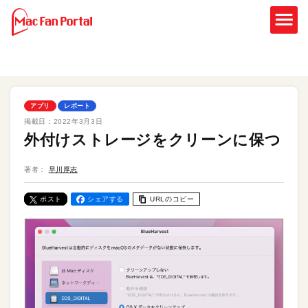
アプリ
レポート
掲載日：
2022年3月3日
外付けストレージをクリーンに保つ
著者：
早川厚志
ポスト
シェアする
URLのコピー