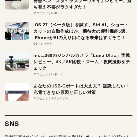
発想ペン「スタイラスツーウェイ」レビュー。持
ち替え不要がラクすぎた！
アクセサリ
レポート
iOS 27（ベータ版）を試す。Siri AI、ショート
カットの自動作成ほか、期待大の便利機能5選。
iPhoneがAIの入り口になる未来はすぐそこ！
OS
レポート
Insta360のジンバルカメラ「Luna Ultra」実践
レビュー。4K／8K比較・ズーム・夜間撮影をチ
ェック
アクセサリ
レポート
あなたのUSB-Cポートは大丈夫？ 認識しない・
充電できない原因と正しい対策
アクセサリ
テクノロジー
SNS