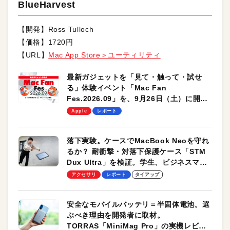
BlueHarvest
【開発】Ross Tulloch
【価格】1720円
【URL】
Mac App Store＞ユーティリティ
最新ガジェットを「見て・触って・試せ
る」体験イベント「Mac Fan
Fes.2026.09」を、9月26日（土）に開催
します！
Apple
レポート
落下実験。ケースでMacBook Neoを守れ
るか？ 耐衝撃・対落下保護ケース「STM
Dux Ultra」を検証。学生、ビジネスマン
のモバイルユースに最適！
アクセサリ
レポート
タイアップ
安全なモバイルバッテリ＝半固体電池。選
ぶべき理由を開発者に取材。
TORRAS「MiniMag Pro」の実機レビュ