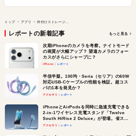
トップ
アプリ
外付けストレージをクリーンに保つ
レポートの新着記事
もっと見る
次期iPhoneのカメラを考察。ナイトモード
の画質が大幅アップ？ 望遠カメラのフォー
カスがさらにシャープに？
iPhone
レポート
半信半疑。100均・Seria（セリア）の60W
対応USB-Cケーブルの性能を検証。超コス
パの1本を発見か？
アクセサリ
レポート
iPhoneとAirPodsを同時に急速充電できる
2-in-1ワイヤレス充電スタンド「Twelve
South HiRise 2 Deluxe」が登場。省スペ
ースでおしゃれに充電したい人にオスス
アクセサリ
レポート
メ！