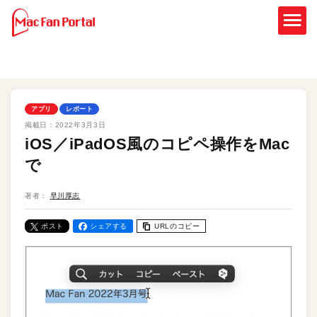
アプリ
レポート
掲載日：
2022年3月3日
iOS／iPadOS風のコピペ操作をMac
で
著者：
早川厚志
ポスト
シェアする
URLのコピー