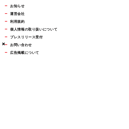
お知らせ
運営会社
利用規約
個人情報の取り扱いについて
プレスリリース受付
×
×
×
お問い合わせ
広告掲載について
マイナビBOOKS
Mac Fan Portalの人気記事ランキングやおすすめ記事、編集部
員によるコラムなどをまとめたメールマガジンを毎週金曜日に
配信します。お気軽にご登録ください。
Mac Fan メールマガジン
無料登録はこちら