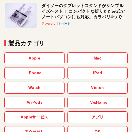
ダイソーのタブレットスタンドがシンプル
イズベスト！ コンパクトな折りたたみ式で
ノートパソコンにも対応。カラバリ4つで選
べる楽しさも
アクセサリ
レポート
製品カテゴリ
Apple
Mac
iPhone
iPad
Watch
Vision
AirPods
TV&Home
Appleサービス
アプリ
アクセサリ
OS