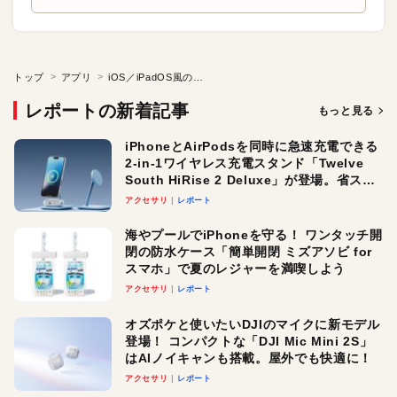
トップ
アプリ
iOS／iPadOS風のコピペ操作をMacで
レポートの新着記事
もっと見る
iPhoneとAirPodsを同時に急速充電できる
2-in-1ワイヤレス充電スタンド「Twelve
South HiRise 2 Deluxe」が登場。省スペ
ースでおしゃれに充電したい人にオスス
アクセサリ
レポート
メ！
海やプールでiPhoneを守る！ ワンタッチ開
閉の防水ケース「簡単開閉 ミズアソビ for
スマホ」で夏のレジャーを満喫しよう
アクセサリ
レポート
オズポケと使いたいDJIのマイクに新モデル
登場！ コンパクトな「DJI Mic Mini 2S」
はAIノイキャンも搭載。屋外でも快適に！
アクセサリ
レポート