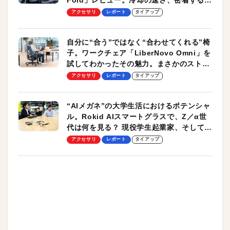
却プレート、シンプルな操作性がグッド！
アクセサリ
レポート
タイアップ
自分に“合う”ではなく“合わせてくれる”椅
子。ワークチェア「LiberNovo Omni」を
試してわかったその魅力。まさかのストレ
ッチ機能も搭載
アクセサリ
レポート
タイアップ
“AIメガネ”の大学生活におけるポテンシャ
ル。Rokid AIスマートグラスで、Z／α世
代は何を見る？ 現役学生起業家、そして教
授による体験会レポート【PR】
アクセサリ
レポート
タイアップ