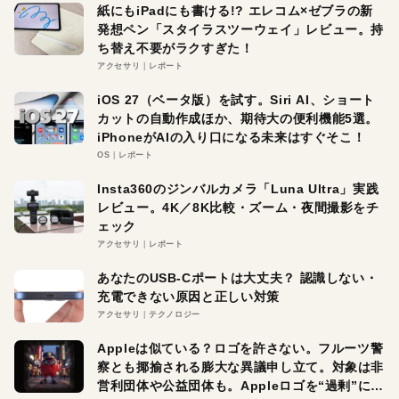
紙にもiPadにも書ける!? エレコム×ゼブラの新
発想ペン「スタイラスツーウェイ」レビュー。持
ち替え不要がラクすぎた！
アクセサリ
レポート
iOS 27（ベータ版）を試す。Siri AI、ショート
カットの自動作成ほか、期待大の便利機能5選。
iPhoneがAIの入り口になる未来はすぐそこ！
OS
レポート
Insta360のジンバルカメラ「Luna Ultra」実践
レビュー。4K／8K比較・ズーム・夜間撮影をチ
ェック
アクセサリ
レポート
あなたのUSB-Cポートは大丈夫？ 認識しない・
充電できない原因と正しい対策
アクセサリ
テクノロジー
Appleは似ている？ロゴを許さない。フルーツ警
察とも揶揄される膨大な異議申し立て。対象は非
営利団体や公益団体も。Appleロゴを“過剰”に守