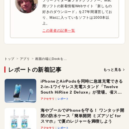
フリーライター兼フォトグラファー。Mac
用ソフトの新着情報Webサイト「新しもの
好きのダウンロード」を27年間運営してお
り、Macに入っているソフトは1000本以
上。
この著者の記事一覧
トップ
アプリ
画面の端にDockを追加
レポートの新着記事
もっと見る
iPhoneとAirPodsを同時に急速充電できる
2-in-1ワイヤレス充電スタンド「Twelve
South HiRise 2 Deluxe」が登場。省スペ
ースでおしゃれに充電したい人にオスス
アクセサリ
レポート
メ！
海やプールでiPhoneを守る！ ワンタッチ開
閉の防水ケース「簡単開閉 ミズアソビ for
スマホ」で夏のレジャーを満喫しよう
アクセサリ
レポート