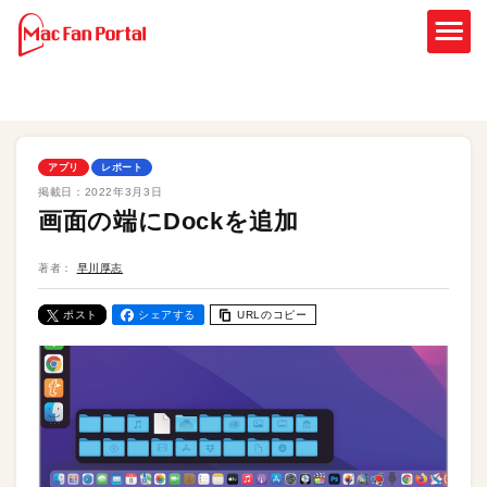
アプリ
レポート
掲載日：
2022年3月3日
画面の端にDockを追加
著者：
早川厚志
ポスト
シェアする
URLのコピー