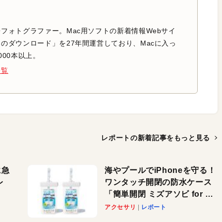
フォトグラファー。Mac用ソフトの新着情報Webサイ
のダウンロード」を27年間運営しており、Macに入っ
000本以上。
一覧
レポートの新着記事を
もっと見る
に急
海やプールでiPhoneを守る！
レ
ワンタッチ開閉の防水ケース
「簡単開閉 ミズアソビ for ス
」が
マホ」で夏のレジャーを満喫
アクセサリ
レポート
れ
しよう