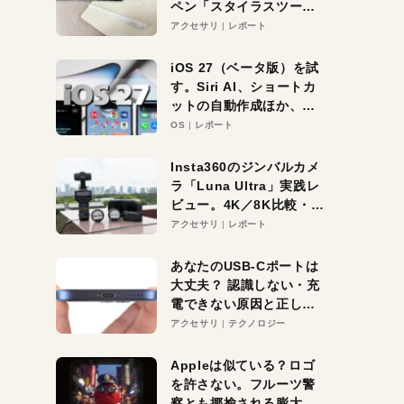
ペン「スタイラスツーウ
ェイ」レビュー。持ち替
アクセサリ
レポート
え不要がラクすぎた！
iOS 27（ベータ版）を試
す。Siri AI、ショートカ
ットの自動作成ほか、期
待大の便利機能5選。
OS
レポート
iPhoneがAIの入り口にな
る未来はすぐそこ！
Insta360のジンバルカメ
ラ「Luna Ultra」実践レ
ビュー。4K／8K比較・ズ
ーム・夜間撮影をチェッ
アクセサリ
レポート
ク
あなたのUSB-Cポートは
大丈夫？ 認識しない・充
電できない原因と正しい
対策
アクセサリ
テクノロジー
Appleは似ている？ロゴ
を許さない。フルーツ警
察とも揶揄される膨大な