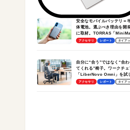
安全なモバイルバッテリ＝
体電池。選ぶべき理由を開
に取材。TORRAS「MiniM
Pro」の実機レビューも
アクセサリ
レポート
タイア
自分に“合う”ではなく“合わ
てくれる”椅子。ワークチェ
「LiberNovo Omni」を
わかったその魅力。まさか
アクセサリ
レポート
タイア
トレッチ機能も搭載