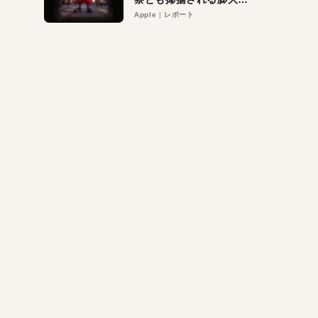
異議申し立て。対象は非
Apple
レポート
営利団体や公益団体も。
Appleロゴを“過剰”に守
る理由とは