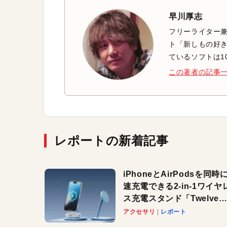
早川厚志
フリーライター兼
ト「新しもの好き
ているソフトは1
この著者の記事
レポートの新着記事
iPhoneとAirPodsを同時
速充電できる2-in-1ワイヤ
ス充電スタンド「Twelve
South HiRise 2 Deluxe
アクセサリ
レポート
登場。省スペースでおしゃ