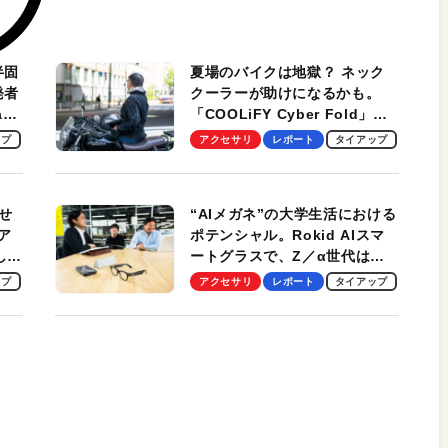
半固
夏場のバイクは地獄？ ネック
発者
クーラーが助けになるかも。
ag
「COOLiFY Cyber Fold」レ
ビュー。冷却の速さ、密着する
ップ
アクセサリ
レポート
タイアップ
冷却プレート、シンプルな操作
性がグッド！
せ
“AIメガネ”の大学生活における
ア
ポテンシャル。Rokid AIスマ
試して
ートグラスで、Z／α世代は何
のス
を見る？ 現役学生起業家、そ
ップ
アクセサリ
レポート
タイアップ
して教授による体験会レポート
【PR】