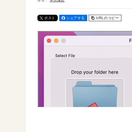
著者：
早川厚志
ポスト
シェアする
URLのコピー