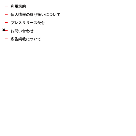
利用規約
個人情報の取り扱いについて
プレスリリース受付
×
×
×
お問い合わせ
広告掲載について
マイナビBOOKS
Mac Fan Portalの人気記事ランキングやおすすめ記事、編集部
員によるコラムなどをまとめたメールマガジンを毎週金曜日に
配信します。お気軽にご登録ください。
Mac Fan メールマガジン
無料登録はこちら