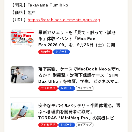
【開発】Takayama Fumihiko
【価格】無料
【URL】
https://karabiner-elements.pqrs.org
最新ガジェットを「見て・触って・試せ
る」体験イベント「Mac Fan
Fes.2026.09」を、9月26日（土）に開催
します！
Apple
レポート
落下実験。ケースでMacBook Neoを守れ
るか？ 耐衝撃・対落下保護ケース「STM
Dux Ultra」を検証。学生、ビジネスマン
のモバイルユースに最適！
アクセサリ
レポート
タイアップ
安全なモバイルバッテリ＝半固体電池。選
ぶべき理由を開発者に取材。
TORRAS「MiniMag Pro」の実機レビュ
ーも
アクセサリ
レポート
タイアップ