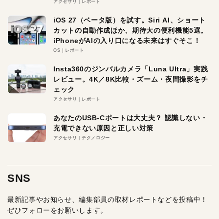
アクセサリ
レポート
iOS 27（ベータ版）を試す。Siri AI、ショート
カットの自動作成ほか、期待大の便利機能5選。
iPhoneがAIの入り口になる未来はすぐそこ！
OS
レポート
Insta360のジンバルカメラ「Luna Ultra」実践
レビュー。4K／8K比較・ズーム・夜間撮影をチ
ェック
アクセサリ
レポート
あなたのUSB-Cポートは大丈夫？ 認識しない・
充電できない原因と正しい対策
アクセサリ
テクノロジー
SNS
最新記事やお知らせ、編集部員の取材レポートなどを投稿中！
ぜひフォローをお願いします。