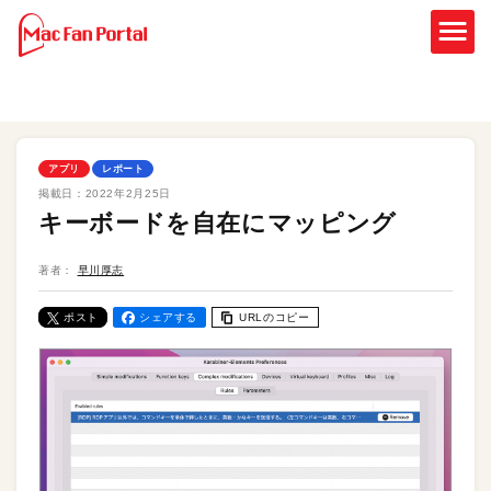
アプリ
レポート
掲載日：
2022年2月25日
キーボードを自在にマッピング
著者：
早川厚志
ポスト
シェアする
URLのコピー