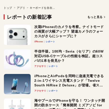
トップ
アプリ
キーボードを自在にマッピング
レポートの新着記事
もっと見る
次期iPhoneのカメラを考察。ナイトモード
の画質が大幅アップ？ 望遠カメラのフォー
カスがさらにシャープに？
iPhone
レポート
半信半疑。100均・Seria（セリア）の60W
対応USB-Cケーブルの性能を検証。超コス
パの1本を発見か？
アクセサリ
レポート
iPhoneとAirPodsを同時に急速充電できる
2-in-1ワイヤレス充電スタンド「Twelve
South HiRise 2 Deluxe」が登場。省スペ
ースでおしゃれに充電したい人にオスス
アクセサリ
レポート
メ！
海やプールでiPhoneを守る！ ワンタッチ開
閉の防水ケース「簡単開閉 ミズアソビ for