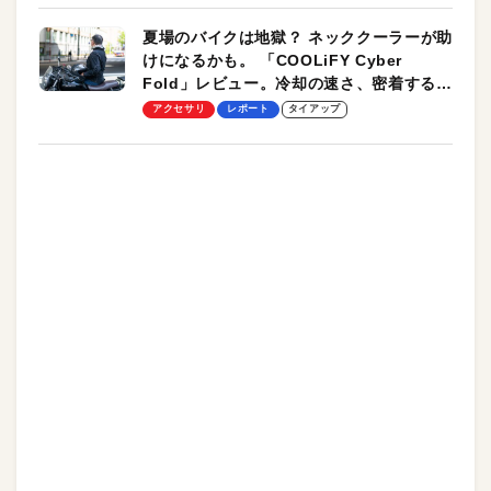
夏場のバイクは地獄？ ネッククーラーが助
けになるかも。 「COOLiFY Cyber
Fold」レビュー。冷却の速さ、密着する冷
却プレート、シンプルな操作性がグッド！
アクセサリ
レポート
タイアップ