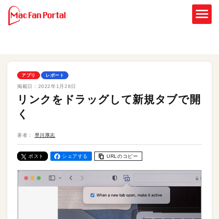
アプリ
レポート
掲載日：
2022年1月28日
リンクをドラッグして新規タブで開
く
著者：
早川厚志
ポスト
シェアする
URLのコピー