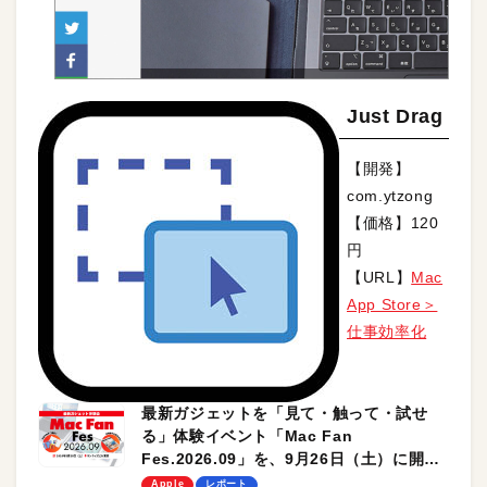
Just Drag
【開発】
com.ytzong
【価格】120
円
【URL】
Mac
App Store＞
仕事効率化
最新ガジェットを「見て・触って・試せ
る」体験イベント「Mac Fan
Fes.2026.09」を、9月26日（土）に開催
します！
Apple
レポート