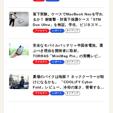
落下実験。ケースでMacBook Neoを守れ
るか？ 耐衝撃・対落下保護ケース「STM
Dux Ultra」を検証。学生、ビジネスマン
のモバイルユースに最適！
アクセサリ
レポート
タイアップ
安全なモバイルバッテリ＝半固体電池。選
ぶべき理由を開発者に取材。
TORRAS「MiniMag Pro」の実機レビュ
ーも
アクセサリ
レポート
タイアップ
夏場のバイクは地獄？ ネッククーラーが助
けになるかも。 「COOLiFY Cyber
Fold」レビュー。冷却の速さ、密着する冷
却プレート、シンプルな操作性がグッド！
アクセサリ
レポート
タイアップ