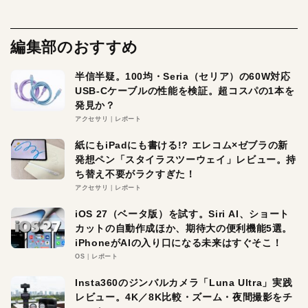
編集部のおすすめ
半信半疑。100均・Seria（セリア）の60W対応
USB-Cケーブルの性能を検証。超コスパの1本を
発見か？
アクセサリ
レポート
紙にもiPadにも書ける!? エレコム×ゼブラの新
発想ペン「スタイラスツーウェイ」レビュー。持
ち替え不要がラクすぎた！
アクセサリ
レポート
iOS 27（ベータ版）を試す。Siri AI、ショート
カットの自動作成ほか、期待大の便利機能5選。
iPhoneがAIの入り口になる未来はすぐそこ！
OS
レポート
Insta360のジンバルカメラ「Luna Ultra」実践
レビュー。4K／8K比較・ズーム・夜間撮影をチ