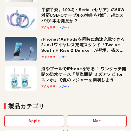
半信半疑。100均・Seria（セリア）の60W
対応USB-Cケーブルの性能を検証。超コス
パの1本を発見か？
アクセサリ
レポート
iPhoneとAirPodsを同時に急速充電できる
2-in-1ワイヤレス充電スタンド「Twelve
South HiRise 2 Deluxe」が登場。省スペ
ースでおしゃれに充電したい人にオスス
アクセサリ
レポート
メ！
海やプールでiPhoneを守る！ ワンタッチ開
閉の防水ケース「簡単開閉 ミズアソビ for
スマホ」で夏のレジャーを満喫しよう
アクセサリ
レポート
製品カテゴリ
Apple
Mac