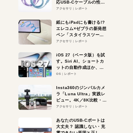
応USB-Cケーブルの性能
を検証。超コスパの1本を
アクセサリ
レポート
発見か？
紙にもiPadにも書ける!?
エレコム×ゼブラの新発想
ペン「スタイラスツーウ
ェイ」レビュー。持ち替
アクセサリ
レポート
え不要がラクすぎた！
iOS 27（ベータ版）を試
す。Siri AI、ショートカ
ットの自動作成ほか、期
待大の便利機能5選。
OS
レポート
iPhoneがAIの入り口にな
る未来はすぐそこ！
Insta360のジンバルカメ
ラ「Luna Ultra」実践レ
ビュー。4K／8K比較・ズ
ーム・夜間撮影をチェッ
アクセサリ
レポート
ク
あなたのUSB-Cポートは
大丈夫？ 認識しない・充
電できない原因と正しい