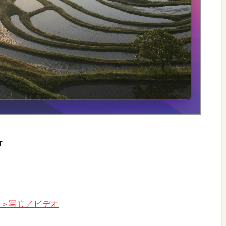
r
tore＞写真／ビデオ