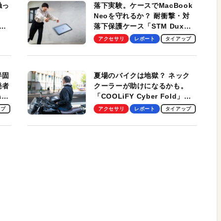
触っ
落下実験。ケースでMacBook
Neoを守れるか？ 耐衝撃・対
落下保護ケース「STM Dux
しま
Ultra」を検証。学生、ビジネ
アクセサリ
レポート
タイアップ
スマンのモバイルユースに最
適！
半固
夏場のバイクは地獄？ ネック
発者
クーラーが助けになるかも。
ag
「COOLiFY Cyber Fold」レ
ビュー。冷却の速さ、密着する
ップ
アクセサリ
レポート
タイアップ
冷却プレート、シンプルな操作
性がグッド！