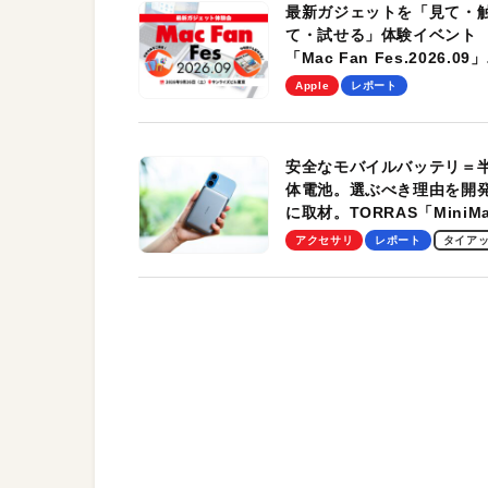
最新ガジェットを「見て・
て・試せる」体験イベント
「Mac Fan Fes.2026.09」
を、9月26日（土）に開催
Apple
レポート
す！
安全なモバイルバッテリ＝
体電池。選ぶべき理由を開
に取材。TORRAS「MiniM
Pro」の実機レビューも
アクセサリ
レポート
タイア