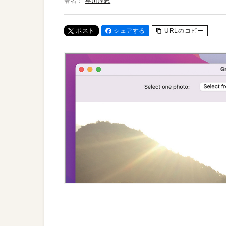
著者：
早川厚志
ポスト
シェアする
URLのコピー