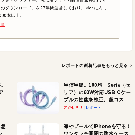
フォトグラファー。Mac用ソフトの新着情報Webサイ
のダウンロード」を27年間運営しており、Macに入っ
000本以上。
一覧
レポートの新着記事を
もっと見る
察。
半信半疑。100均・Seria（セ
ア
リア）の60W対応USB-Cケー
ーカ
ブルの性能を検証。超コスパ
の1本を発見か？
アクセサリ
レポート
に急
海やプールでiPhoneを守る！
レ
ワンタッチ開閉の防水ケース