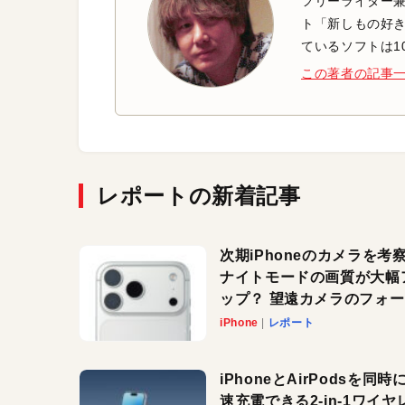
フリーライター兼
ト「新しもの好き
ているソフトは1
この著者の記事
レポートの新着記事
次期iPhoneのカメラを考
ナイトモードの画質が大幅
ップ？ 望遠カメラのフォ
スがさらにシャープに？
iPhone
レポート
iPhoneとAirPodsを同時
速充電できる2-in-1ワイヤ