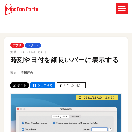
アプリ
レポート
掲載日：
2021年10月29日
時刻や日付を細長いバーに表示する
著者：
早川厚志
ポスト
シェアする
URLのコピー