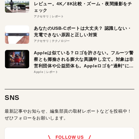
レビュー。4K／8K比較・ズーム・夜間撮影をチ
ェック
アクセサリ
レポート
あなたのUSB-Cポートは大丈夫？ 認識しない・
充電できない原因と正しい対策
アクセサリ
テクノロジー
Appleは似ている？ロゴを許さない。フルーツ警
察とも揶揄される膨大な異議申し立て。対象は非
営利団体や公益団体も。Appleロゴを“過剰”に守
る理由とは
Apple
レポート
SNS
最新記事やお知らせ、編集部員の取材レポートなどを投稿中！
ぜひフォローをお願いします。
FOLLOW US