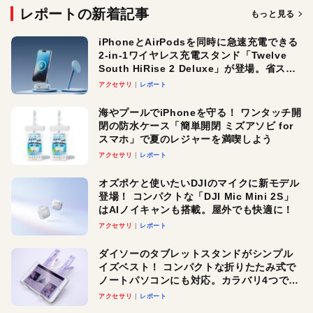
レポートの新着記事
もっと見る
iPhoneとAirPodsを同時に急速充電できる
2-in-1ワイヤレス充電スタンド「Twelve
South HiRise 2 Deluxe」が登場。省スペ
ースでおしゃれに充電したい人にオスス
アクセサリ
レポート
メ！
海やプールでiPhoneを守る！ ワンタッチ開
閉の防水ケース「簡単開閉 ミズアソビ for
スマホ」で夏のレジャーを満喫しよう
アクセサリ
レポート
オズポケと使いたいDJIのマイクに新モデル
登場！ コンパクトな「DJI Mic Mini 2S」
はAIノイキャンも搭載。屋外でも快適に！
アクセサリ
レポート
ダイソーのタブレットスタンドがシンプル
イズベスト！ コンパクトな折りたたみ式で
ノートパソコンにも対応。カラバリ4つで選
べる楽しさも
アクセサリ
レポート