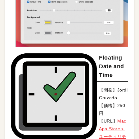
Floating
Date and
Time
【開発】Jordi
Cruzado
【価格】250
円
【URL】
Mac
App Store＞
ユーティリテ