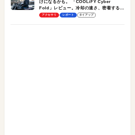
けになるかも。 「COOLiFY Cyber
Fold」レビュー。冷却の速さ、密着する冷
却プレート、シンプルな操作性がグッド！
アクセサリ
レポート
タイアップ