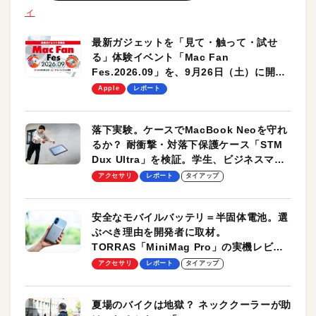
ィ
最新ガジェットを「見て・触って・試せ
る」体験イベント「Mac Fan
Fes.2026.09」を、9月26日（土）に開催
します！
Apple
レポート
落下実験。ケースでMacBook Neoを守れ
るか？ 耐衝撃・対落下保護ケース「STM
Dux Ultra」を検証。学生、ビジネスマン
のモバイルユースに最適！
アクセサリ
レポート
タイアップ
安全なモバイルバッテリ＝半固体電池。選
ぶべき理由を開発者に取材。
TORRAS「MiniMag Pro」の実機レビュ
ーも
アクセサリ
レポート
タイアップ
夏場のバイクは地獄？ ネッククーラーが助