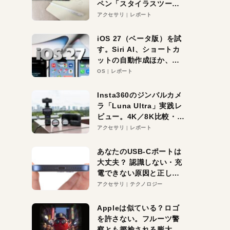
ペン「スタイラスツーウ
ェイ」レビュー。持ち替
アクセサリ
レポート
え不要がラクすぎた！
iOS 27（ベータ版）を試
す。Siri AI、ショートカ
ットの自動作成ほか、期
待大の便利機能5選。
OS
レポート
iPhoneがAIの入り口にな
る未来はすぐそこ！
Insta360のジンバルカメ
ラ「Luna Ultra」実践レ
ビュー。4K／8K比較・ズ
ーム・夜間撮影をチェッ
アクセサリ
レポート
ク
あなたのUSB-Cポートは
大丈夫？ 認識しない・充
電できない原因と正しい
対策
アクセサリ
テクノロジー
Appleは似ている？ロゴ
を許さない。フルーツ警
察とも揶揄される膨大な