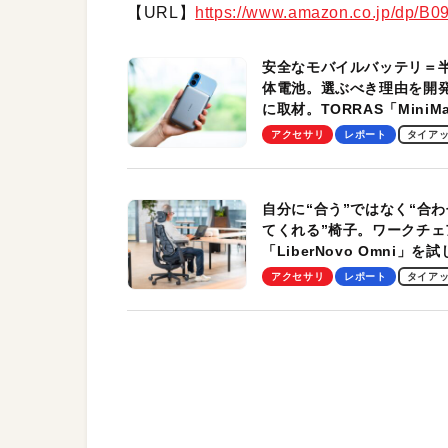
【URL】
https://www.amazon.co.jp/dp/B
安全なモバイルバッテリ＝
体電池。選ぶべき理由を開
に取材。TORRAS「MiniM
Pro」の実機レビューも
アクセサリ
レポート
タイア
自分に“合う”ではなく“合わ
てくれる”椅子。ワークチェ
「LiberNovo Omni」を
わかったその魅力。まさか
アクセサリ
レポート
タイア
トレッチ機能も搭載