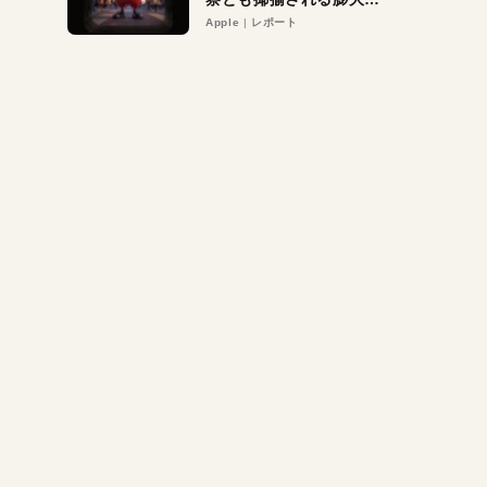
異議申し立て。対象は非
Apple
レポート
営利団体や公益団体も。
Appleロゴを“過剰”に守
る理由とは