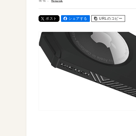
著者：
松山茂
ポスト
シェアする
URLのコピー