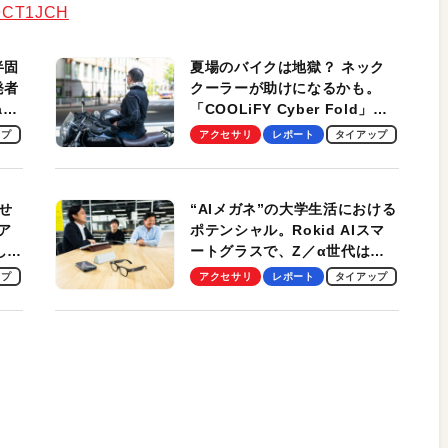
09CT1JCH
半固
夏場のバイクは地獄？ ネック
発者
クーラーが助けになるかも。
ag
「COOLiFY Cyber Fold」レ
ビュー。冷却の速さ、密着する
ップ
アクセサリ
レポート
タイアップ
冷却プレート、シンプルな操作
性がグッド！
せ
“AIメガネ”の大学生活における
ア
ポテンシャル。Rokid AIスマ
試して
ートグラスで、Z／α世代は何
のス
を見る？ 現役学生起業家、そ
ップ
アクセサリ
レポート
タイアップ
して教授による体験会レポート
【PR】