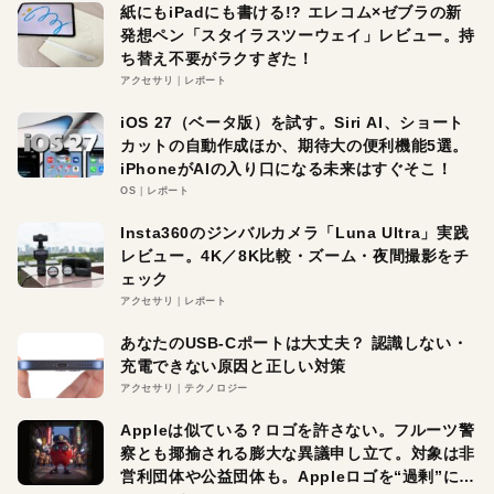
紙にもiPadにも書ける!? エレコム×ゼブラの新
発想ペン「スタイラスツーウェイ」レビュー。持
ち替え不要がラクすぎた！
アクセサリ
レポート
iOS 27（ベータ版）を試す。Siri AI、ショート
カットの自動作成ほか、期待大の便利機能5選。
iPhoneがAIの入り口になる未来はすぐそこ！
OS
レポート
Insta360のジンバルカメラ「Luna Ultra」実践
レビュー。4K／8K比較・ズーム・夜間撮影をチ
ェック
アクセサリ
レポート
あなたのUSB-Cポートは大丈夫？ 認識しない・
充電できない原因と正しい対策
アクセサリ
テクノロジー
Appleは似ている？ロゴを許さない。フルーツ警
察とも揶揄される膨大な異議申し立て。対象は非
営利団体や公益団体も。Appleロゴを“過剰”に守