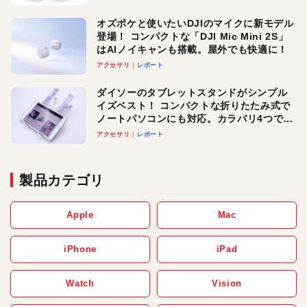
オズポケと使いたいDJIのマイクに新モデル
登場！ コンパクトな「DJI Mic Mini 2S」
はAIノイキャンも搭載。屋外でも快適に！
アクセサリ
レポート
ダイソーのタブレットスタンドがシンプル
イズベスト！ コンパクトな折りたたみ式で
ノートパソコンにも対応。カラバリ4つで選
べる楽しさも
アクセサリ
レポート
製品カテゴリ
Apple
Mac
iPhone
iPad
Watch
Vision