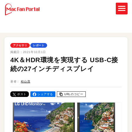
アクセサリ
レポート
掲載日：
2021年10月1日
4K＆HDR環境を実現する USB-C接
続の27インチディスプレイ
著者：
松山茂
ポスト
シェアする
URLのコピー