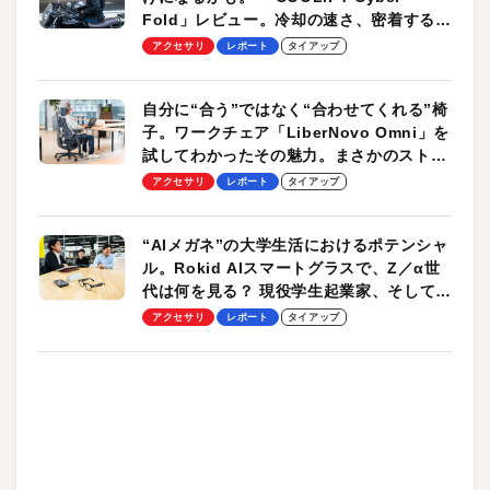
Fold」レビュー。冷却の速さ、密着する冷
却プレート、シンプルな操作性がグッド！
アクセサリ
レポート
タイアップ
自分に“合う”ではなく“合わせてくれる”椅
子。ワークチェア「LiberNovo Omni」を
試してわかったその魅力。まさかのストレ
ッチ機能も搭載
アクセサリ
レポート
タイアップ
“AIメガネ”の大学生活におけるポテンシャ
ル。Rokid AIスマートグラスで、Z／α世
代は何を見る？ 現役学生起業家、そして教
授による体験会レポート【PR】
アクセサリ
レポート
タイアップ