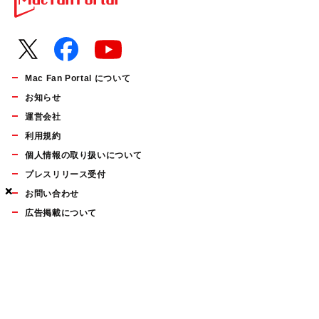
Mac Fan Portal について
お知らせ
運営会社
利用規約
個人情報の取り扱いについて
プレスリリース受付
×
×
×
お問い合わせ
広告掲載について
マイナビBOOKS
Mac Fan Portalの人気記事ランキングやおすすめ記事、編集部
員によるコラムなどをまとめたメールマガジンを毎週金曜日に
配信します。お気軽にご登録ください。