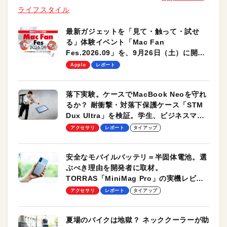
ライフスタイル
最新ガジェットを「見て・触って・試せ
る」体験イベント「Mac Fan
Fes.2026.09」を、9月26日（土）に開催
します！
Apple
レポート
落下実験。ケースでMacBook Neoを守れ
るか？ 耐衝撃・対落下保護ケース「STM
Dux Ultra」を検証。学生、ビジネスマン
のモバイルユースに最適！
アクセサリ
レポート
タイアップ
安全なモバイルバッテリ＝半固体電池。選
ぶべき理由を開発者に取材。
TORRAS「MiniMag Pro」の実機レビュ
ーも
アクセサリ
レポート
タイアップ
夏場のバイクは地獄？ ネッククーラーが助