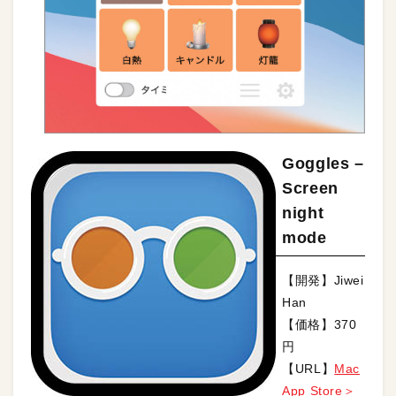
Goggles –
Screen
night
mode
【開発】Jiwei
Han
【価格】370
円
【URL】
Mac
App Store＞