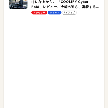
けになるかも。 「COOLiFY Cyber
Fold」レビュー。冷却の速さ、密着する冷
却プレート、シンプルな操作性がグッド！
アクセサリ
レポート
タイアップ