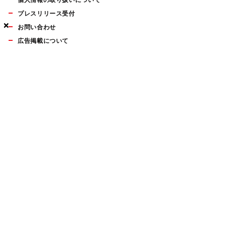
個人情報の取り扱いについて
プレスリリース受付
×
×
×
お問い合わせ
広告掲載について
マイナビBOOKS
Mac Fan Portalの人気記事ランキングやおすすめ記事、編集部
員によるコラムなどをまとめたメールマガジンを毎週金曜日に
配信します。お気軽にご登録ください。
Mac Fan メールマガジン
無料登録はこちら
Copyright © Mynavi Publishing Corporation