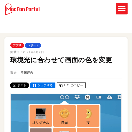
アプリ
レポート
掲載日：
2021年8月2日
環境光に合わせて画面の色を変更
著者：
早川厚志
ポスト
シェアする
URLのコピー