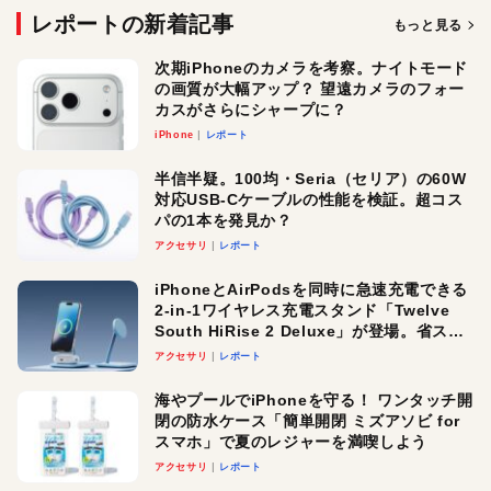
レポートの新着記事
もっと見る
次期iPhoneのカメラを考察。ナイトモード
の画質が大幅アップ？ 望遠カメラのフォー
カスがさらにシャープに？
iPhone
レポート
半信半疑。100均・Seria（セリア）の60W
対応USB-Cケーブルの性能を検証。超コス
パの1本を発見か？
アクセサリ
レポート
iPhoneとAirPodsを同時に急速充電できる
2-in-1ワイヤレス充電スタンド「Twelve
South HiRise 2 Deluxe」が登場。省スペ
ースでおしゃれに充電したい人にオスス
アクセサリ
レポート
メ！
海やプールでiPhoneを守る！ ワンタッチ開
閉の防水ケース「簡単開閉 ミズアソビ for
スマホ」で夏のレジャーを満喫しよう
アクセサリ
レポート