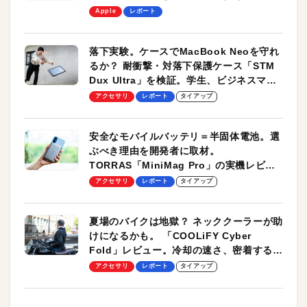
します！
Apple
レポート
落下実験。ケースでMacBook Neoを守れ
るか？ 耐衝撃・対落下保護ケース「STM
Dux Ultra」を検証。学生、ビジネスマン
のモバイルユースに最適！
アクセサリ
レポート
タイアップ
安全なモバイルバッテリ＝半固体電池。選
ぶべき理由を開発者に取材。
TORRAS「MiniMag Pro」の実機レビュ
ーも
アクセサリ
レポート
タイアップ
夏場のバイクは地獄？ ネッククーラーが助
けになるかも。 「COOLiFY Cyber
Fold」レビュー。冷却の速さ、密着する冷
却プレート、シンプルな操作性がグッド！
アクセサリ
レポート
タイアップ