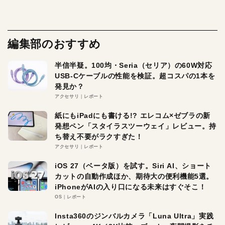
編集部のおすすめ
半信半疑。100均・Seria（セリア）の60W対応
USB-Cケーブルの性能を検証。超コスパの1本を
発見か？
アクセサリ
レポート
紙にもiPadにも書ける!? エレコム×ゼブラの新
発想ペン「スタイラスツーウェイ」レビュー。持
ち替え不要がラクすぎた！
アクセサリ
レポート
iOS 27（ベータ版）を試す。Siri AI、ショート
カットの自動作成ほか、期待大の便利機能5選。
iPhoneがAIの入り口になる未来はすぐそこ！
OS
レポート
Insta360のジンバルカメラ「Luna Ultra」実践