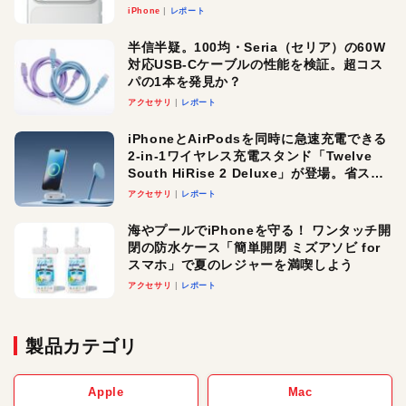
iPhone
レポート
半信半疑。100均・Seria（セリア）の60W
対応USB-Cケーブルの性能を検証。超コス
パの1本を発見か？
アクセサリ
レポート
iPhoneとAirPodsを同時に急速充電できる
2-in-1ワイヤレス充電スタンド「Twelve
South HiRise 2 Deluxe」が登場。省スペ
ースでおしゃれに充電したい人にオスス
アクセサリ
レポート
メ！
海やプールでiPhoneを守る！ ワンタッチ開
閉の防水ケース「簡単開閉 ミズアソビ for
スマホ」で夏のレジャーを満喫しよう
アクセサリ
レポート
製品カテゴリ
Apple
Mac