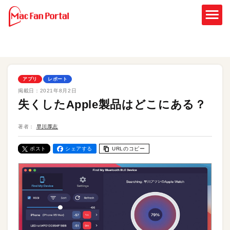
アプリ
レポート
掲載日：
2021年8月2日
失くしたApple製品はどこにある？
著者：
早川厚志
ポスト
シェアする
URLのコピー