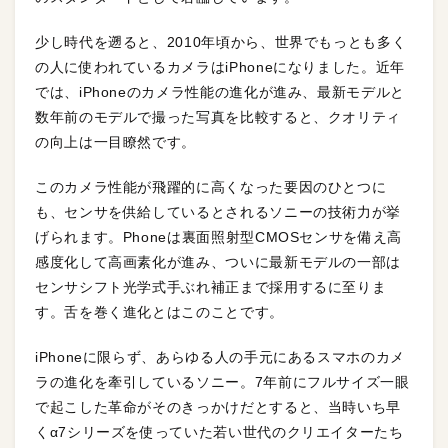
少し時代を遡ると、2010年頃から、世界でもっとも多く
の人に使われているカメラはiPhoneになりました。近年
では、iPhoneのカメラ性能の進化が進み、最新モデルと
数年前のモデルで撮った写真を比較すると、クオリティ
の向上は一目瞭然です。
このカメラ性能が飛躍的に高くなった要因のひとつに
も、センサを供給しているとされるソニーの技術力が挙
げられます。Phoneは裏面照射型CMOSセンサを備え高
感度化して高画素化が進み、ついに最新モデルの一部は
センサシフト光学式手ぶれ補正まで採用するに至りま
す。舌を巻く進化とはこのことです。
iPhoneに限らず、あらゆる人の手元にあるスマホのカメ
ラの進化を牽引しているソニー。7年前にフルサイズ一眼
で起こした革命がそのきっかけだとすると、当時いち早
くα7シリーズを使っていた若い世代のクリエイターたち