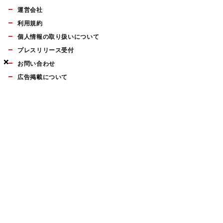
運営会社
利用規約
個人情報の取り扱いについて
プレスリリース受付
×
×
×
お問い合わせ
広告掲載について
マイナビBOOKS
Mac Fan Portalの人気記事ランキングやおすすめ記事、編集部
員によるコラムなどをまとめたメールマガジンを毎週金曜日に
配信します。お気軽にご登録ください。
Mac Fan メールマガジン
無料登録はこちら