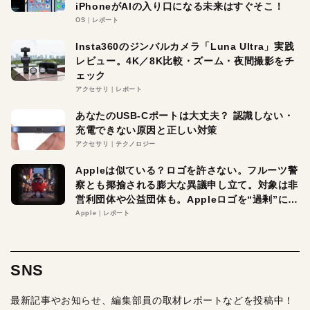
iPhoneがAIの入り口になる未来はすぐそこ！
OS
レポート
Insta360のジンバルカメラ「Luna Ultra」実践
レビュー。4K／8K比較・ズーム・夜間撮影をチ
ェック
アクセサリ
レポート
あなたのUSB-Cポートは大丈夫？ 認識しない・
充電できない原因と正しい対策
アクセサリ
テクノロジー
Appleは似ている？ロゴを許さない。フルーツ警
察とも揶揄される膨大な異議申し立て。対象は非
営利団体や公益団体も。Appleロゴを“過剰”に守
る理由とは
Apple
レポート
SNS
最新記事やお知らせ、編集部員の取材レポートなどを投稿中！