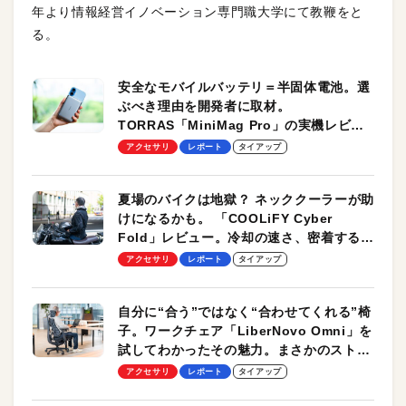
年より情報経営イノベーション専門職大学にて教鞭をと
る。
安全なモバイルバッテリ＝半固体電池。選
ぶべき理由を開発者に取材。
TORRAS「MiniMag Pro」の実機レビュ
ーも
アクセサリ
レポート
タイアップ
夏場のバイクは地獄？ ネッククーラーが助
けになるかも。 「COOLiFY Cyber
Fold」レビュー。冷却の速さ、密着する冷
却プレート、シンプルな操作性がグッド！
アクセサリ
レポート
タイアップ
自分に“合う”ではなく“合わせてくれる”椅
子。ワークチェア「LiberNovo Omni」を
試してわかったその魅力。まさかのストレ
ッチ機能も搭載
アクセサリ
レポート
タイアップ