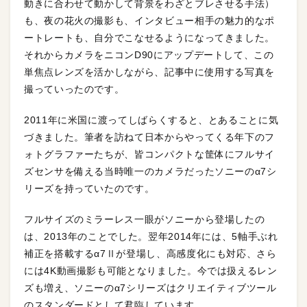
動きに合わせて動かして背景をわざとブレさせる手法）
も、夜の花火の撮影も、インタビュー相手の魅力的なポ
ートレートも、自分でこなせるようになってきました。
それからカメラをニコンD90にアップデートして、この
単焦点レンズを活かしながら、記事中に使用する写真を
撮っていったのです。
2011年に米国に渡ってしばらくすると、とあることに気
づきました。筆者を訪ねて日本からやってくる年下のフ
ォトグラファーたちが、皆コンパクトな筐体にフルサイ
ズセンサを備える当時唯一のカメラだったソニーのα7シ
リーズを持っていたのです。
フルサイズのミラーレス一眼がソニーから登場したの
は、2013年のことでした。翌年2014年には、5軸手ぶれ
補正を搭載するα7Ⅱが登場し、高感度化にも対応、さら
には4K動画撮影も可能となりました。今では扱えるレン
ズも増え、ソニーのα7シリーズはクリエイティブツール
のスタンダードとして君臨しています。