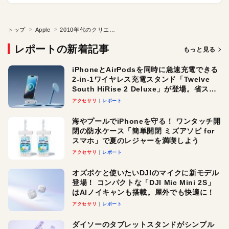
トップ
Apple
2010年代のクリエイティブ
レポートの新着記事
もっと見る
iPhoneとAirPodsを同時に急速充電できる
2-in-1ワイヤレス充電スタンド「Twelve
South HiRise 2 Deluxe」が登場。省スペ
ースでおしゃれに充電したい人にオスス
アクセサリ
レポート
メ！
海やプールでiPhoneを守る！ ワンタッチ開
閉の防水ケース「簡単開閉 ミズアソビ for
スマホ」で夏のレジャーを満喫しよう
アクセサリ
レポート
オズポケと使いたいDJIのマイクに新モデル
登場！ コンパクトな「DJI Mic Mini 2S」
はAIノイキャンも搭載。屋外でも快適に！
アクセサリ
レポート
ダイソーのタブレットスタンドがシンプル