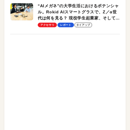
“AIメガネ”の大学生活におけるポテンシャ
ル。Rokid AIスマートグラスで、Z／α世
代は何を見る？ 現役学生起業家、そして教
授による体験会レポート【PR】
アクセサリ
レポート
タイアップ