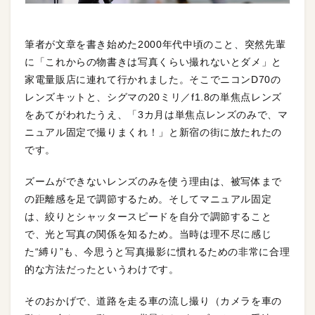
筆者が文章を書き始めた2000年代中頃のこと、突然先輩
に「これからの物書きは写真くらい撮れないとダメ」と
家電量販店に連れて行かれました。そこでニコンD70の
レンズキットと、シグマの20ミリ／f1.8の単焦点レンズ
をあてがわれたうえ、「3カ月は単焦点レンズのみで、マ
ニュアル固定で撮りまくれ！」と新宿の街に放たれたの
です。
ズームができないレンズのみを使う理由は、被写体まで
の距離感を足で調節するため。そしてマニュアル固定
は、絞りとシャッタースピードを自分で調節すること
で、光と写真の関係を知るため。当時は理不尽に感じ
た“縛り”も、今思うと写真撮影に慣れるための非常に合理
的な方法だったというわけです。
そのおかげで、道路を走る車の流し撮り（カメラを車の