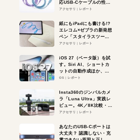
応USB-Cケーブルの性能
を検証。超コスパの1本を
アクセサリ
レポート
発見か？
紙にもiPadにも書ける!?
エレコム×ゼブラの新発想
ペン「スタイラスツーウ
ェイ」レビュー。持ち替
アクセサリ
レポート
え不要がラクすぎた！
iOS 27（ベータ版）を試
す。Siri AI、ショートカ
ットの自動作成ほか、期
待大の便利機能5選。
OS
レポート
iPhoneがAIの入り口にな
る未来はすぐそこ！
Insta360のジンバルカメ
ラ「Luna Ultra」実践レ
ビュー。4K／8K比較・ズ
ーム・夜間撮影をチェッ
アクセサリ
レポート
ク
あなたのUSB-Cポートは
大丈夫？ 認識しない・充
電できない原因と正しい