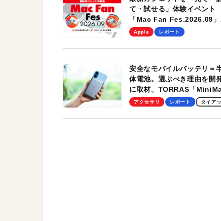
て・試せる」体験イベント
「Mac Fan Fes.2026.09」
を、9月26日（土）に開催
Apple
レポート
す！
安全なモバイルバッテリ＝
体電池。選ぶべき理由を開
に取材。TORRAS「MiniM
Pro」の実機レビューも
アクセサリ
レポート
タイア