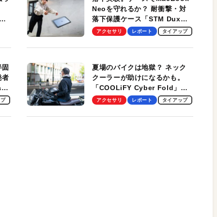
Neoを守れるか？ 耐衝撃・対
落下保護ケース「STM Dux
しま
Ultra」を検証。学生、ビジネ
アクセサリ
レポート
タイアップ
スマンのモバイルユースに最
適！
半固
夏場のバイクは地獄？ ネック
発者
クーラーが助けになるかも。
ag
「COOLiFY Cyber Fold」レ
ビュー。冷却の速さ、密着する
ップ
アクセサリ
レポート
タイアップ
冷却プレート、シンプルな操作
性がグッド！