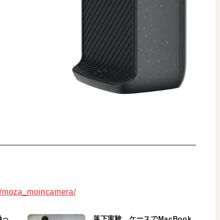
lp/moza_moincamera/
触っ
落下実験。ケースでMacBook