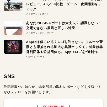
レビュー。4K／8K比較・ズーム・夜間撮影をチ
ェック
アクセサリ
レポート
あなたのUSB-Cポートは大丈夫？ 認識しない・
充電できない原因と正しい対策
アクセサリ
テクノロジー
Appleは似ている？ロゴを許さない。フルーツ警
察とも揶揄される膨大な異議申し立て。対象は非
営利団体や公益団体も。Appleロゴを“過剰”に守
る理由とは
Apple
レポート
SNS
最新記事やお知らせ、編集部員の取材レポートなどを投稿中！
ぜひフォローをお願いします。
FOLLOW US