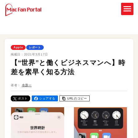
Apple
レポート
掲載日：
2021年3月17日
【“世界”と働くビジネスマンへ】時
差を素早く知る方法
著者：
今淳一
ポスト
シェアする
URLのコピー