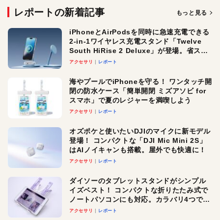
レポートの新着記事
もっと見る
iPhoneとAirPodsを同時に急速充電できる
2-in-1ワイヤレス充電スタンド「Twelve
South HiRise 2 Deluxe」が登場。省スペ
ースでおしゃれに充電したい人にオスス
アクセサリ
レポート
メ！
海やプールでiPhoneを守る！ ワンタッチ開
閉の防水ケース「簡単開閉 ミズアソビ for
スマホ」で夏のレジャーを満喫しよう
アクセサリ
レポート
オズポケと使いたいDJIのマイクに新モデル
登場！ コンパクトな「DJI Mic Mini 2S」
はAIノイキャンも搭載。屋外でも快適に！
アクセサリ
レポート
ダイソーのタブレットスタンドがシンプル
イズベスト！ コンパクトな折りたたみ式で
ノートパソコンにも対応。カラバリ4つで選
べる楽しさも
アクセサリ
レポート