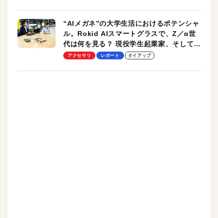
“AIメガネ”の大学生活におけるポテンシャ
ル。Rokid AIスマートグラスで、Z／α世
代は何を見る？ 現役学生起業家、そして教
授による体験会レポート【PR】
アクセサリ
レポート
タイアップ