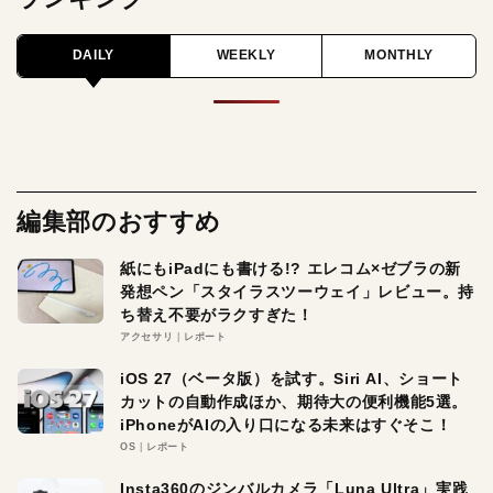
DAILY
WEEKLY
MONTHLY
編集部のおすすめ
紙にもiPadにも書ける!? エレコム×ゼブラの新
発想ペン「スタイラスツーウェイ」レビュー。持
ち替え不要がラクすぎた！
アクセサリ
レポート
iOS 27（ベータ版）を試す。Siri AI、ショート
カットの自動作成ほか、期待大の便利機能5選。
iPhoneがAIの入り口になる未来はすぐそこ！
OS
レポート
Insta360のジンバルカメラ「Luna Ultra」実践