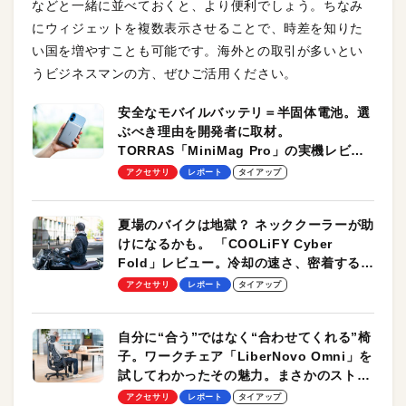
などと一緒に並べておくと、より便利でしょう。ちなみ
にウィジェットを複数表示させることで、時差を知りた
い国を増やすことも可能です。海外との取引が多いとい
うビジネスマンの方、ぜひご活用ください。
安全なモバイルバッテリ＝半固体電池。選
ぶべき理由を開発者に取材。
TORRAS「MiniMag Pro」の実機レビュ
ーも
アクセサリ
レポート
タイアップ
夏場のバイクは地獄？ ネッククーラーが助
けになるかも。 「COOLiFY Cyber
Fold」レビュー。冷却の速さ、密着する冷
却プレート、シンプルな操作性がグッド！
アクセサリ
レポート
タイアップ
自分に“合う”ではなく“合わせてくれる”椅
子。ワークチェア「LiberNovo Omni」を
試してわかったその魅力。まさかのストレ
ッチ機能も搭載
アクセサリ
レポート
タイアップ