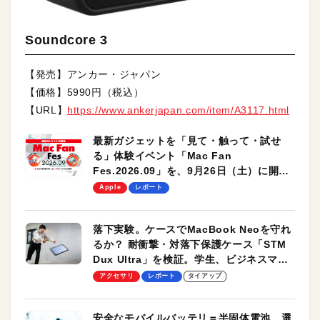
Soundcore 3
【発売】アンカー・ジャパン
【価格】5990円（税込）
【URL】
https://www.ankerjapan.com/item/A3117.html
最新ガジェットを「見て・触って・試せ
る」体験イベント「Mac Fan
Fes.2026.09」を、9月26日（土）に開催
します！
Apple
レポート
落下実験。ケースでMacBook Neoを守れ
るか？ 耐衝撃・対落下保護ケース「STM
Dux Ultra」を検証。学生、ビジネスマン
のモバイルユースに最適！
アクセサリ
レポート
タイアップ
安全なモバイルバッテリ＝半固体電池。選