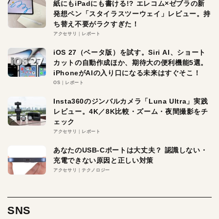
紙にもiPadにも書ける!? エレコム×ゼブラの新
発想ペン「スタイラスツーウェイ」レビュー。持
ち替え不要がラクすぎた！
アクセサリ
レポート
iOS 27（ベータ版）を試す。Siri AI、ショート
カットの自動作成ほか、期待大の便利機能5選。
iPhoneがAIの入り口になる未来はすぐそこ！
OS
レポート
Insta360のジンバルカメラ「Luna Ultra」実践
レビュー。4K／8K比較・ズーム・夜間撮影をチ
ェック
アクセサリ
レポート
あなたのUSB-Cポートは大丈夫？ 認識しない・
充電できない原因と正しい対策
アクセサリ
テクノロジー
SNS