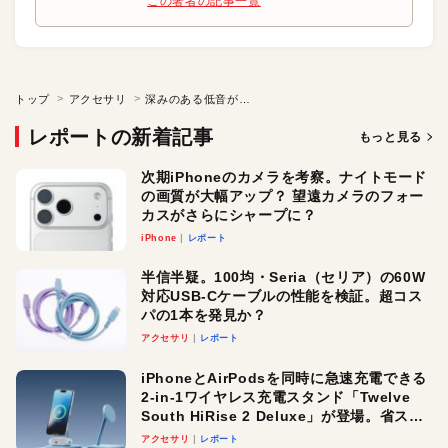
この著者の記事一覧
トップ
アクセサリ
深みのある低音が魅力のコンパクトなワイヤレススピーカ
レポートの新着記事
もっと見る
次期iPhoneのカメラを考察。ナイトモード
の画質が大幅アップ？ 望遠カメラのフォー
カスがさらにシャープに？
iPhone
レポート
半信半疑。100均・Seria（セリア）の60W
対応USB-Cケーブルの性能を検証。超コス
パの1本を発見か？
アクセサリ
レポート
iPhoneとAirPodsを同時に急速充電できる
2-in-1ワイヤレス充電スタンド「Twelve
South HiRise 2 Deluxe」が登場。省スペ
ースでおしゃれに充電したい人にオスス
アクセサリ
レポート