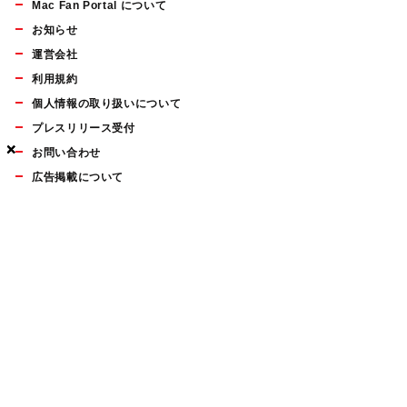
Mac Fan Portal について
お知らせ
運営会社
利用規約
個人情報の取り扱いについて
プレスリリース受付
×
×
×
お問い合わせ
広告掲載について
マイナビBOOKS
Mac Fan Portalの人気記事ランキングやおすすめ記事、編集部
員によるコラムなどをまとめたメールマガジンを毎週金曜日に
配信します。お気軽にご登録ください。
Mac Fan メールマガジン
無料登録はこちら