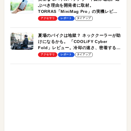
ぶべき理由を開発者に取材。
TORRAS「MiniMag Pro」の実機レビュ
ーも
アクセサリ
レポート
タイアップ
夏場のバイクは地獄？ ネッククーラーが助
けになるかも。 「COOLiFY Cyber
Fold」レビュー。冷却の速さ、密着する冷
却プレート、シンプルな操作性がグッド！
アクセサリ
レポート
タイアップ