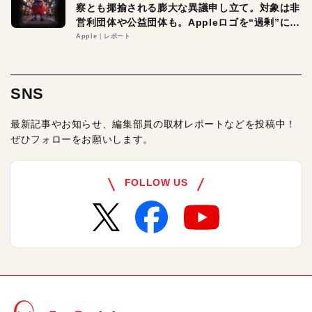
察とも揶揄される膨大な異議申し立て。対象は非
営利団体や公益団体も。Appleロゴを“過剰”に守
る理由とは
Apple
レポート
SNS
最新記事やお知らせ、編集部員の取材レポートなどを投稿中！
ぜひフォローをお願いします。
FOLLOW US