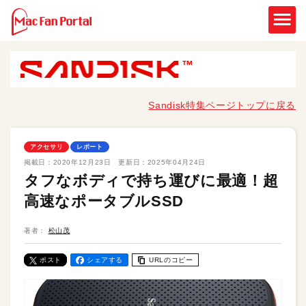
Sandisk特集ページトップに戻る
アクセサリ
レポート
掲載日：
2020年12月23日
更新日：
2025年04月24日
タフなボディで持ち運びに最適！超
高速なポータブルSSD
著者：
松山茂
ポスト
シェアする
URLのコピー