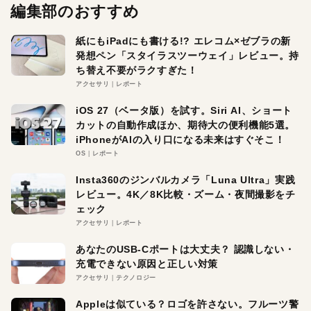
編集部のおすすめ
紙にもiPadにも書ける!? エレコム×ゼブラの新
発想ペン「スタイラスツーウェイ」レビュー。持
ち替え不要がラクすぎた！
アクセサリ
レポート
iOS 27（ベータ版）を試す。Siri AI、ショート
カットの自動作成ほか、期待大の便利機能5選。
iPhoneがAIの入り口になる未来はすぐそこ！
OS
レポート
Insta360のジンバルカメラ「Luna Ultra」実践
レビュー。4K／8K比較・ズーム・夜間撮影をチ
ェック
アクセサリ
レポート
あなたのUSB-Cポートは大丈夫？ 認識しない・
充電できない原因と正しい対策
アクセサリ
テクノロジー
Appleは似ている？ロゴを許さない。フルーツ警