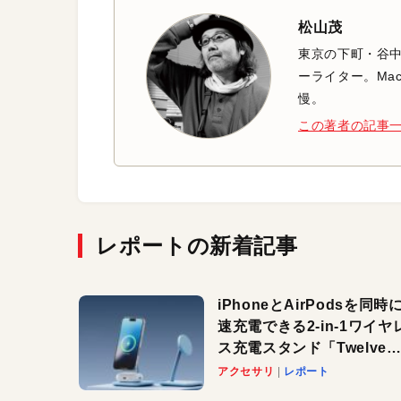
松山茂
東京の下町・谷
ーライター。Mac
慢。
この著者の記事
レポートの新着記事
iPhoneとAirPodsを同時
速充電できる2-in-1ワイヤ
ス充電スタンド「Twelve
South HiRise 2 Deluxe
アクセサリ
レポート
登場。省スペースでおしゃ