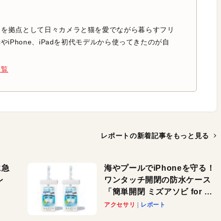
中を拠点として日々カメラと猫を愛でながら暮らすフリ
やiPhone、iPadを初代モデルから使ってきたのが自
一覧
レポートの新着記事を
もっと見る
に急
海やプールでiPhoneを守る！
レ
ワンタッチ開閉の防水ケース
「簡単開閉 ミズアソビ for ス
」が
マホ」で夏のレジャーを満喫
アクセサリ
レポート
れ
しよう