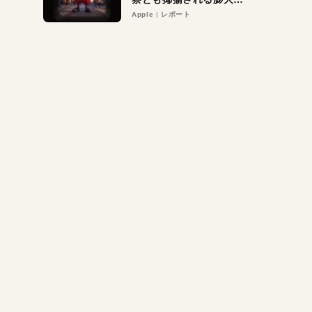
異議申し立て。対象は非
Apple
レポート
営利団体や公益団体も。
Appleロゴを“過剰”に守
る理由とは