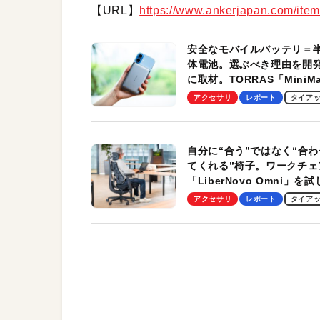
【URL】
https://www.ankerjapan.com/ite
安全なモバイルバッテリ＝
体電池。選ぶべき理由を開
に取材。TORRAS「MiniM
Pro」の実機レビューも
アクセサリ
レポート
タイア
自分に“合う”ではなく“合わ
てくれる”椅子。ワークチェ
「LiberNovo Omni」を
わかったその魅力。まさか
アクセサリ
レポート
タイア
トレッチ機能も搭載