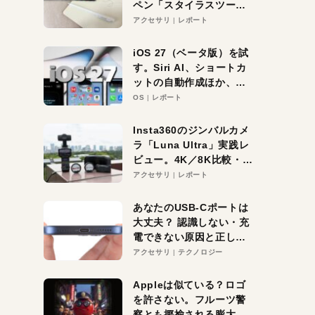
ペン「スタイラスツーウ
ェイ」レビュー。持ち替
アクセサリ
レポート
え不要がラクすぎた！
iOS 27（ベータ版）を試
す。Siri AI、ショートカ
ットの自動作成ほか、期
待大の便利機能5選。
OS
レポート
iPhoneがAIの入り口にな
る未来はすぐそこ！
Insta360のジンバルカメ
ラ「Luna Ultra」実践レ
ビュー。4K／8K比較・ズ
ーム・夜間撮影をチェッ
アクセサリ
レポート
ク
あなたのUSB-Cポートは
大丈夫？ 認識しない・充
電できない原因と正しい
対策
アクセサリ
テクノロジー
Appleは似ている？ロゴ
を許さない。フルーツ警
察とも揶揄される膨大な