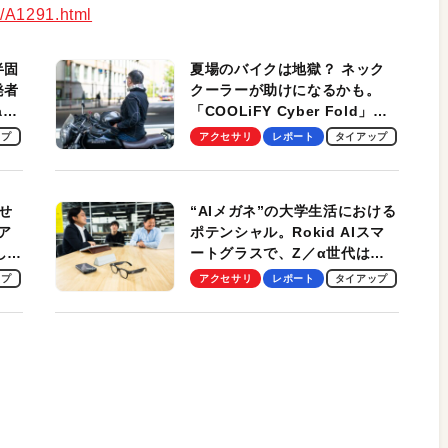
m/A1291.html
半固
夏場のバイクは地獄？ ネック
発者
クーラーが助けになるかも。
ag
「COOLiFY Cyber Fold」レ
ビュー。冷却の速さ、密着する
ップ
アクセサリ
レポート
タイアップ
冷却プレート、シンプルな操作
性がグッド！
せ
“AIメガネ”の大学生活における
ア
ポテンシャル。Rokid AIスマ
試して
ートグラスで、Z／α世代は何
のス
を見る？ 現役学生起業家、そ
ップ
アクセサリ
レポート
タイアップ
して教授による体験会レポート
【PR】