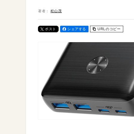
著者：
松山茂
ポスト
シェアする
URLのコピー