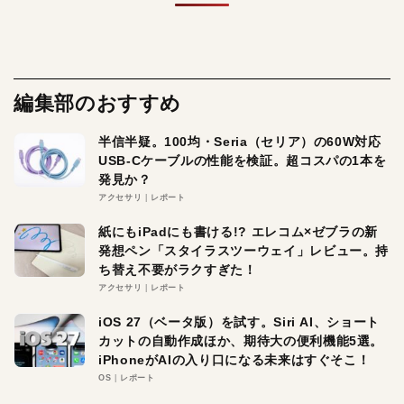
編集部のおすすめ
半信半疑。100均・Seria（セリア）の60W対応
USB-Cケーブルの性能を検証。超コスパの1本を
発見か？
アクセサリ
レポート
紙にもiPadにも書ける!? エレコム×ゼブラの新
発想ペン「スタイラスツーウェイ」レビュー。持
ち替え不要がラクすぎた！
アクセサリ
レポート
iOS 27（ベータ版）を試す。Siri AI、ショート
カットの自動作成ほか、期待大の便利機能5選。
iPhoneがAIの入り口になる未来はすぐそこ！
OS
レポート