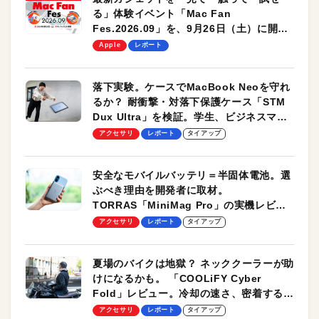
る」体験イベント「Mac Fan
Fes.2026.09」を、9月26日（土）に開催
します！
Apple
レポート
落下実験。ケースでMacBook Neoを守れ
るか？ 耐衝撃・対落下保護ケース「STM
Dux Ultra」を検証。学生、ビジネスマン
のモバイルユースに最適！
アクセサリ
レポート
タイアップ
安全なモバイルバッテリ＝半固体電池。選
ぶべき理由を開発者に取材。
TORRAS「MiniMag Pro」の実機レビュ
ーも
アクセサリ
レポート
タイアップ
夏場のバイクは地獄？ ネッククーラーが助
けになるかも。 「COOLiFY Cyber
Fold」レビュー。冷却の速さ、密着する冷
却プレート、シンプルな操作性がグッド！
アクセサリ
レポート
タイアップ