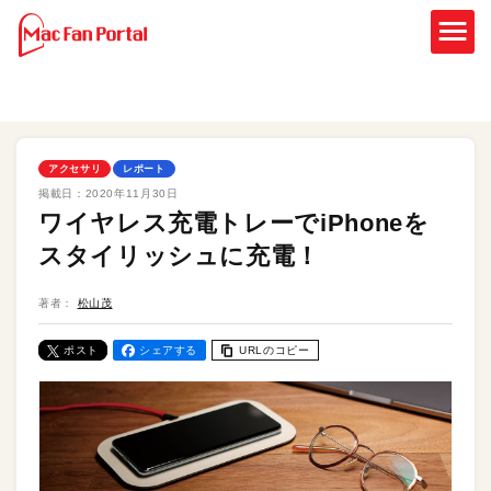
アクセサリ
レポート
掲載日：
2020年11月30日
ワイヤレス充電トレーでiPhoneを
スタイリッシュに充電！
著者：
松山茂
ポスト
シェアする
URLのコピー