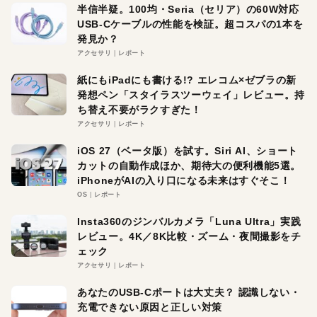
半信半疑。100均・Seria（セリア）の60W対応
USB-Cケーブルの性能を検証。超コスパの1本を
発見か？
アクセサリ
レポート
紙にもiPadにも書ける!? エレコム×ゼブラの新
発想ペン「スタイラスツーウェイ」レビュー。持
ち替え不要がラクすぎた！
アクセサリ
レポート
iOS 27（ベータ版）を試す。Siri AI、ショート
カットの自動作成ほか、期待大の便利機能5選。
iPhoneがAIの入り口になる未来はすぐそこ！
OS
レポート
Insta360のジンバルカメラ「Luna Ultra」実践
レビュー。4K／8K比較・ズーム・夜間撮影をチ
ェック
アクセサリ
レポート
あなたのUSB-Cポートは大丈夫？ 認識しない・
充電できない原因と正しい対策