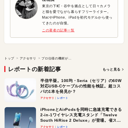
東京の下町・谷中を拠点として日々カメラ
と猫を愛でながら暮らすフリーライター。
MacやiPhone、iPadを初代モデルから使っ
てきたのが自慢。
この著者の記事一覧
トップ
アクセサリ
プロ仕様の機材がまとまったモバイルレコーディングセット
レポートの新着記事
もっと見る
半信半疑。100均・Seria（セリア）の60W
対応USB-Cケーブルの性能を検証。超コス
パの1本を発見か？
アクセサリ
レポート
iPhoneとAirPodsを同時に急速充電できる
2-in-1ワイヤレス充電スタンド「Twelve
South HiRise 2 Deluxe」が登場。省スペ
ースでおしゃれに充電したい人にオスス
アクセサリ
レポート