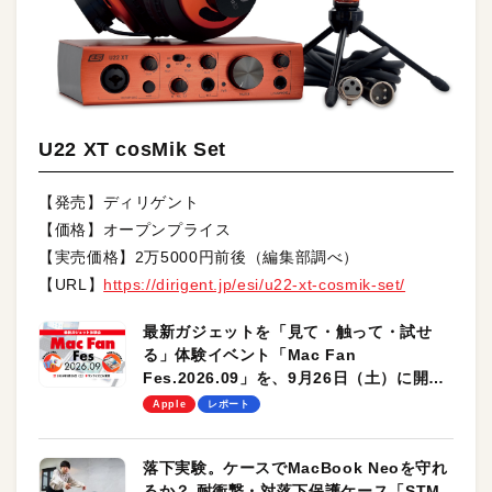
U22 XT cosMik Set
【発売】ディリゲント
【価格】オープンプライス
【実売価格】2万5000円前後（編集部調べ）
【URL】
https://dirigent.jp/esi/u22-xt-cosmik-set/
最新ガジェットを「見て・触って・試せ
る」体験イベント「Mac Fan
Fes.2026.09」を、9月26日（土）に開催
します！
Apple
レポート
落下実験。ケースでMacBook Neoを守れ
るか？ 耐衝撃・対落下保護ケース「STM