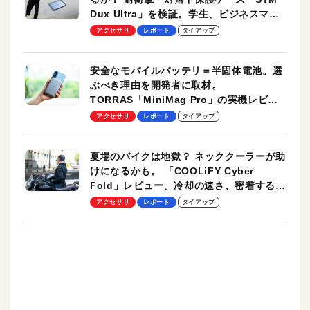
Dux Ultra」を検証。学生、ビジネスマン
のモバイルユースに最適！
アクセサリ
レポート
タイアップ
安全なモバイルバッテリ＝半固体電池。選
ぶべき理由を開発者に取材。
TORRAS「MiniMag Pro」の実機レビュ
ーも
アクセサリ
レポート
タイアップ
夏場のバイクは地獄？ ネッククーラーが助
けになるかも。 「COOLiFY Cyber
Fold」レビュー。冷却の速さ、密着する冷
却プレート、シンプルな操作性がグッド！
アクセサリ
レポート
タイアップ