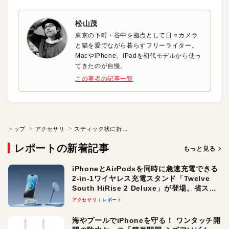
松山茂
東京の下町・谷中を拠点として日々カメラ
と猫を愛でながら暮らすフリーライター。
MacやiPhone、iPadを初代モデルから使っ
てきたのが自慢。
この著者の記事一覧
トップ
アクセサリ
スティック状に折りたためるワイヤレスキーボード
レポートの新着記事
もっと見る
iPhoneとAirPodsを同時に急速充電できる
2-in-1ワイヤレス充電スタンド「Twelve
South HiRise 2 Deluxe」が登場。省スペ
ースでおしゃれに充電したい人にオスス
アクセサリ
レポート
メ！
海やプールでiPhoneを守る！ ワンタッチ開