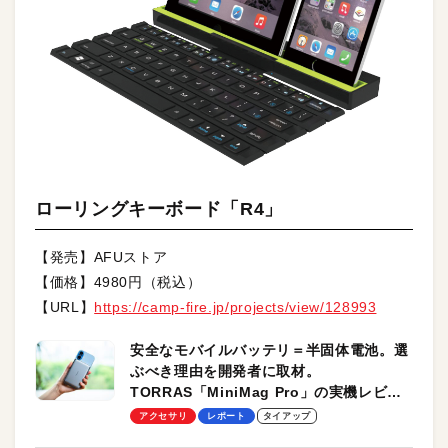
ローリングキーボード「R4」
【発売】AFUストア
【価格】4980円（税込）
【URL】
https://camp-fire.jp/projects/view/128993
安全なモバイルバッテリ＝半固体電池。選
ぶべき理由を開発者に取材。
TORRAS「MiniMag Pro」の実機レビュ
ーも
アクセサリ
レポート
タイアップ