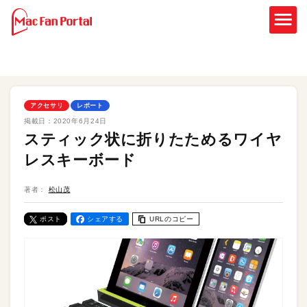
アクセサリ
レポート
掲載日：
2020年6月24日
スティック状に折りたためるワイヤ
レスキーボード
著者：
松山茂
ポスト
シェアする
URLのコピー