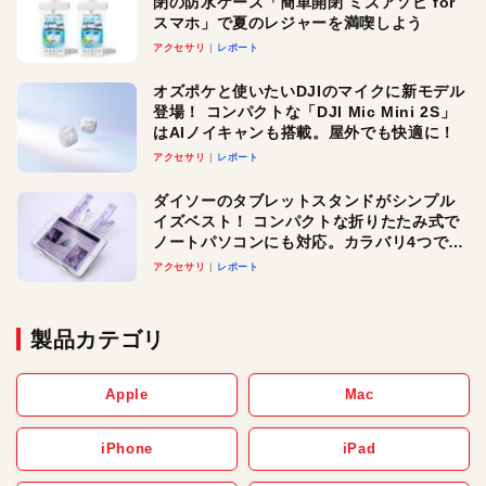
閉の防水ケース「簡単開閉 ミズアソビ for
スマホ」で夏のレジャーを満喫しよう
アクセサリ
レポート
オズポケと使いたいDJIのマイクに新モデル
登場！ コンパクトな「DJI Mic Mini 2S」
はAIノイキャンも搭載。屋外でも快適に！
アクセサリ
レポート
ダイソーのタブレットスタンドがシンプル
イズベスト！ コンパクトな折りたたみ式で
ノートパソコンにも対応。カラバリ4つで選
べる楽しさも
アクセサリ
レポート
製品カテゴリ
Apple
Mac
iPhone
iPad