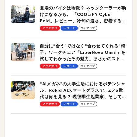
夏場のバイクは地獄？ ネッククーラーが助
けになるかも。 「COOLiFY Cyber
Fold」レビュー。冷却の速さ、密着する冷
却プレート、シンプルな操作性がグッド！
アクセサリ
レポート
タイアップ
自分に“合う”ではなく“合わせてくれる”椅
子。ワークチェア「LiberNovo Omni」を
試してわかったその魅力。まさかのストレ
ッチ機能も搭載
アクセサリ
レポート
タイアップ
“AIメガネ”の大学生活におけるポテンシャ
ル。Rokid AIスマートグラスで、Z／α世
代は何を見る？ 現役学生起業家、そして教
授による体験会レポート【PR】
アクセサリ
レポート
タイアップ