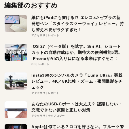
編集部のおすすめ
紙にもiPadにも書ける!? エレコム×ゼブラの新
発想ペン「スタイラスツーウェイ」レビュー。持
ち替え不要がラクすぎた！
アクセサリ
レポート
iOS 27（ベータ版）を試す。Siri AI、ショート
カットの自動作成ほか、期待大の便利機能5選。
iPhoneがAIの入り口になる未来はすぐそこ！
OS
レポート
Insta360のジンバルカメラ「Luna Ultra」実践
レビュー。4K／8K比較・ズーム・夜間撮影をチ
ェック
アクセサリ
レポート
あなたのUSB-Cポートは大丈夫？ 認識しない・
充電できない原因と正しい対策
アクセサリ
テクノロジー
Appleは似ている？ロゴを許さない。フルーツ警