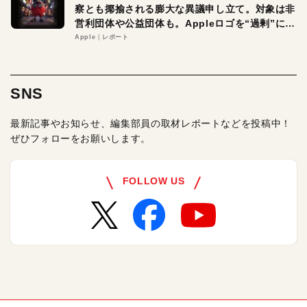
察とも揶揄される膨大な異議申し立て。対象は非
営利団体や公益団体も。Appleロゴを“過剰”に守
る理由とは
Apple
レポート
SNS
最新記事やお知らせ、編集部員の取材レポートなどを投稿中！
ぜひフォローをお願いします。
FOLLOW US