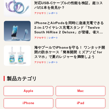
対応USB-Cケーブルの性能を検証。超コス
パの1本を発見か？
アクセサリ
レポート
iPhoneとAirPodsを同時に急速充電できる
2-in-1ワイヤレス充電スタンド「Twelve
South HiRise 2 Deluxe」が登場。省スペ
ースでおしゃれに充電したい人にオスス
アクセサリ
レポート
メ！
海やプールでiPhoneを守る！ ワンタッチ開
閉の防水ケース「簡単開閉 ミズアソビ for
スマホ」で夏のレジャーを満喫しよう
アクセサリ
レポート
製品カテゴリ
Apple
Mac
iPhone
iPad