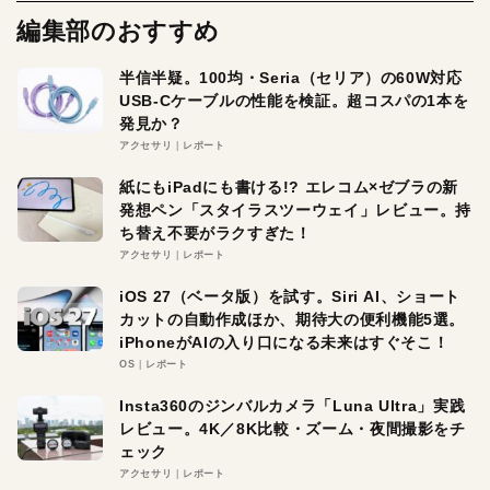
編集部のおすすめ
半信半疑。100均・Seria（セリア）の60W対応
USB-Cケーブルの性能を検証。超コスパの1本を
発見か？
アクセサリ
レポート
紙にもiPadにも書ける!? エレコム×ゼブラの新
発想ペン「スタイラスツーウェイ」レビュー。持
ち替え不要がラクすぎた！
アクセサリ
レポート
iOS 27（ベータ版）を試す。Siri AI、ショート
カットの自動作成ほか、期待大の便利機能5選。
iPhoneがAIの入り口になる未来はすぐそこ！
OS
レポート
Insta360のジンバルカメラ「Luna Ultra」実践
レビュー。4K／8K比較・ズーム・夜間撮影をチ
ェック
アクセサリ
レポート