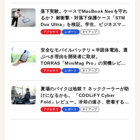
落下実験。ケースでMacBook Neoを守れ
るか？ 耐衝撃・対落下保護ケース「STM
Dux Ultra」を検証。学生、ビジネスマン
のモバイルユースに最適！
アクセサリ
レポート
タイアップ
安全なモバイルバッテリ＝半固体電池。選
ぶべき理由を開発者に取材。
TORRAS「MiniMag Pro」の実機レビュ
ーも
アクセサリ
レポート
タイアップ
夏場のバイクは地獄？ ネッククーラーが助
けになるかも。 「COOLiFY Cyber
Fold」レビュー。冷却の速さ、密着する冷
却プレート、シンプルな操作性がグッド！
アクセサリ
レポート
タイアップ