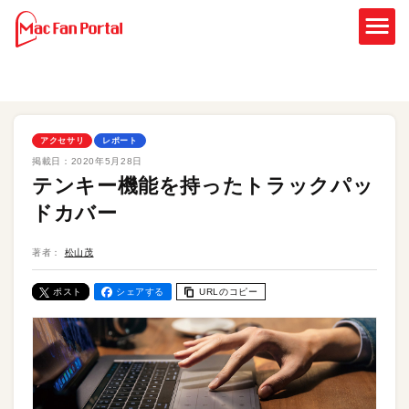
アクセサリ
レポート
掲載日：
2020年5月28日
テンキー機能を持ったトラックパッ
ドカバー
著者：
松山茂
ポスト
シェアする
URLのコピー