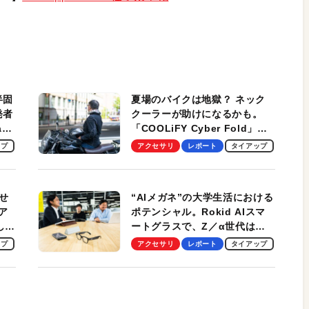
半固
夏場のバイクは地獄？ ネック
発者
クーラーが助けになるかも。
ag
「COOLiFY Cyber Fold」レ
ビュー。冷却の速さ、密着する
ップ
アクセサリ
レポート
タイアップ
冷却プレート、シンプルな操作
性がグッド！
せ
“AIメガネ”の大学生活における
ア
ポテンシャル。Rokid AIスマ
試して
ートグラスで、Z／α世代は何
のス
を見る？ 現役学生起業家、そ
ップ
アクセサリ
レポート
タイアップ
して教授による体験会レポート
【PR】