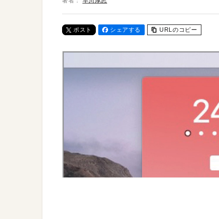
著者：
早川厚志
ポスト
シェアする
URLのコピー