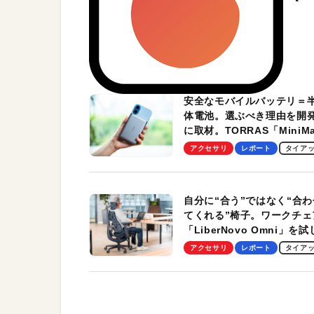
安全なモバイルバッテリ＝
体電池。選ぶべき理由を開
に取材。TORRAS「MiniM
Pro」の実機レビューも
アクセサリ
レポート
タイア
自分に“合う”ではなく“合わ
てくれる”椅子。ワークチェ
「LiberNovo Omni」を
わかったその魅力。まさか
アクセサリ
レポート
タイア
トレッチ機能も搭載