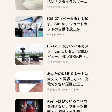
ペン「スタイラスツーウ
ェイ」レビュー。持ち替
アクセサリ
レポート
え不要がラクすぎた！
iOS 27（ベータ版）を試
す。Siri AI、ショートカ
ットの自動作成ほか、期
待大の便利機能5選。
OS
レポート
iPhoneがAIの入り口にな
る未来はすぐそこ！
Insta360のジンバルカメ
ラ「Luna Ultra」実践レ
ビュー。4K／8K比較・ズ
ーム・夜間撮影をチェッ
アクセサリ
レポート
ク
あなたのUSB-Cポートは
大丈夫？ 認識しない・充
電できない原因と正しい
対策
アクセサリ
テクノロジー
Appleは似ている？ロゴ
を許さない。フルーツ警
察とも揶揄される膨大な