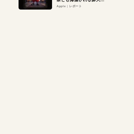
異議申し立て。対象は非
Apple
レポート
営利団体や公益団体も。
Appleロゴを“過剰”に守
る理由とは