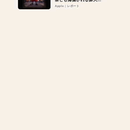
異議申し立て。対象は非
Apple
レポート
営利団体や公益団体も。
Appleロゴを“過剰”に守
る理由とは