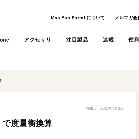
Mac Fan Portal について
メルマガ会
hone
アクセサリ
注目製品
連載
便
算
掲載日：
2020年3月2日
トで度量衡換算