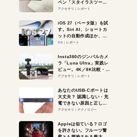
ペン「スタイラスツーウ
ェイ」レビュー。持ち替
アクセサリ
レポート
え不要がラクすぎた！
iOS 27（ベータ版）を試
す。Siri AI、ショートカ
ットの自動作成ほか、期
待大の便利機能5選。
OS
レポート
iPhoneがAIの入り口にな
る未来はすぐそこ！
Insta360のジンバルカメ
ラ「Luna Ultra」実践レ
ビュー。4K／8K比較・ズ
ーム・夜間撮影をチェッ
アクセサリ
レポート
ク
あなたのUSB-Cポートは
大丈夫？ 認識しない・充
電できない原因と正しい
対策
アクセサリ
テクノロジー
Appleは似ている？ロゴ
を許さない。フルーツ警
察とも揶揄される膨大な