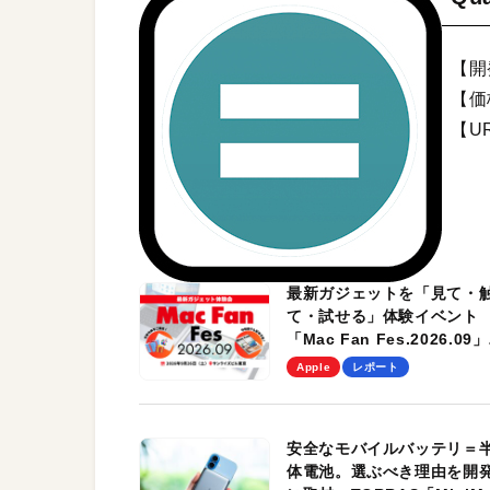
【開発
【価
【U
最新ガジェットを「見て・
て・試せる」体験イベント
「Mac Fan Fes.2026.09」
を、9月26日（土）に開催
Apple
レポート
す！
安全なモバイルバッテリ＝
体電池。選ぶべき理由を開