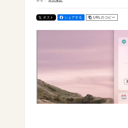
著者：
早川厚志
ポスト
シェアする
URLのコピー