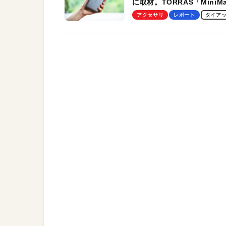
に取材。TORRAS「MiniM
Pro」の実機レビューも
アクセサリ
レポート
タイア