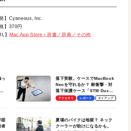
】Cyaneous, Inc.
格】370円
RL】
Mac App Store＞辞書／辞典／その他
触っ
落下実験。ケースでMacBook
Neoを守れるか？ 耐衝撃・対
落下保護ケース「STM Dux
しま
Ultra」を検証。学生、ビジネ
アクセサリ
レポート
タイアップ
スマンのモバイルユースに最
適！
半固
夏場のバイクは地獄？ ネック
発者
クーラーが助けになるかも。