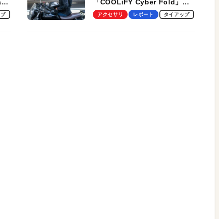
ag
「COOLiFY Cyber Fold」レ
ビュー。冷却の速さ、密着する
ップ
アクセサリ
レポート
タイアップ
冷却プレート、シンプルな操作
性がグッド！