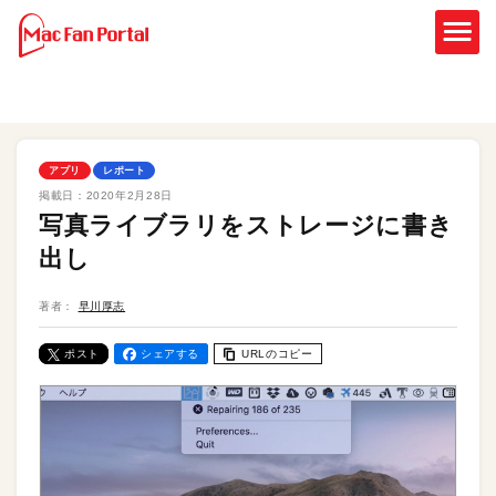
アプリ
レポート
掲載日：
2020年2月28日
写真ライブラリをストレージに書き
出し
著者：
早川厚志
ポスト
シェアする
URLのコピー