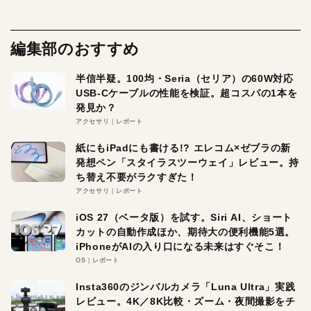
編集部のおすすめ
半信半疑。100均・Seria（セリア）の60W対応
USB-Cケーブルの性能を検証。超コスパの1本を
発見か？
アクセサリ
レポート
紙にもiPadにも書ける!? エレコム×ゼブラの新
発想ペン「スタイラスツーウェイ」レビュー。持
ち替え不要がラクすぎた！
アクセサリ
レポート
iOS 27（ベータ版）を試す。Siri AI、ショート
カットの自動作成ほか、期待大の便利機能5選。
iPhoneがAIの入り口になる未来はすぐそこ！
OS
レポート
Insta360のジンバルカメラ「Luna Ultra」実践
レビュー。4K／8K比較・ズーム・夜間撮影をチ