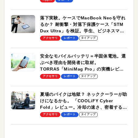
落下実験。ケースでMacBook Neoを守れ
るか？ 耐衝撃・対落下保護ケース「STM
Dux Ultra」を検証。学生、ビジネスマン
のモバイルユースに最適！
アクセサリ
レポート
タイアップ
安全なモバイルバッテリ＝半固体電池。選
ぶべき理由を開発者に取材。
TORRAS「MiniMag Pro」の実機レビュ
ーも
アクセサリ
レポート
タイアップ
夏場のバイクは地獄？ ネッククーラーが助
けになるかも。 「COOLiFY Cyber
Fold」レビュー。冷却の速さ、密着する冷
却プレート、シンプルな操作性がグッド！
アクセサリ
レポート
タイアップ