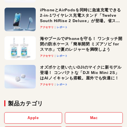
iPhoneとAirPodsを同時に急速充電できる
2-in-1ワイヤレス充電スタンド「Twelve
South HiRise 2 Deluxe」が登場。省スペ
ースでおしゃれに充電したい人にオスス
アクセサリ
レポート
メ！
海やプールでiPhoneを守る！ ワンタッチ開
閉の防水ケース「簡単開閉 ミズアソビ for
スマホ」で夏のレジャーを満喫しよう
アクセサリ
レポート
オズポケと使いたいDJIのマイクに新モデル
登場！ コンパクトな「DJI Mic Mini 2S」
はAIノイキャンも搭載。屋外でも快適に！
アクセサリ
レポート
製品カテゴリ
Apple
Mac