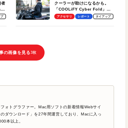
発者
クーラーが助けになるかも。
ag
「COOLiFY Cyber Fold」レ
ビュー。冷却の速さ、密着する
ップ
アクセサリ
レポート
タイアップ
冷却プレート、シンプルな操作
性がグッド！
事の画像を見る
3枚
フォトグラファー。Mac用ソフトの新着情報Webサイ
のダウンロード」を27年間運営しており、Macに入っ
000本以上。