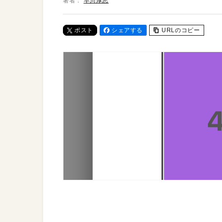
著者：
早川厚志
ポスト
シェアする
URLのコピー