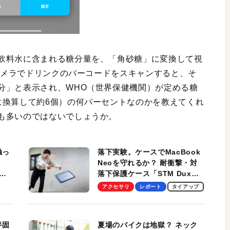
飲料水に含まれる糖分量を、「角砂糖」に変換して視
のカメラでドリンクのバーコードをスキャンすると、そ
分」と表示され、WHO（世界保健機関）が定める糖
に換算して約6個）の何パーセントなのかを教えてくれ
も多いのではないでしょうか。
触っ
落下実験。ケースでMacBook
Neoを守れるか？ 耐衝撃・対
落下保護ケース「STM Dux
しま
Ultra」を検証。学生、ビジネ
アクセサリ
レポート
タイアップ
スマンのモバイルユースに最
適！
半固
夏場のバイクは地獄？ ネック