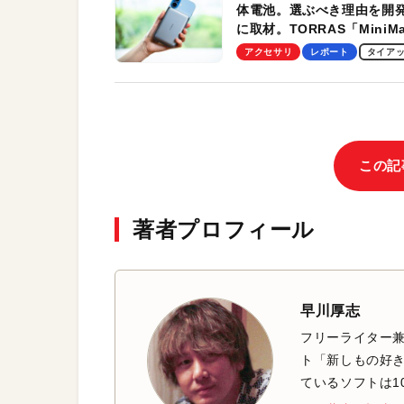
体電池。選ぶべき理由を開
に取材。TORRAS「MiniM
Pro」の実機レビューも
アクセサリ
レポート
タイア
この記
著者プロフィール
早川厚志
フリーライター兼
ト「新しもの好き
ているソフトは1