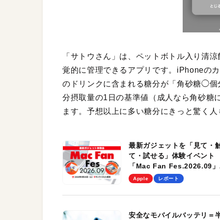
「サトウさん」は、ペットボトル入り清涼
覚的に管理できるアプリです。iPhone
のドリンクに含まれる糖分が「角砂糖◯個
分摂取量の1日の基準値（成人なら角砂糖
ます。予想以上に多い糖分にきっと驚く人
最新ガジェットを「見て・
て・試せる」体験イベント
「Mac Fan Fes.2026.09」
を、9月26日（土）に開催
Apple
レポート
す！
安全なモバイルバッテリ＝