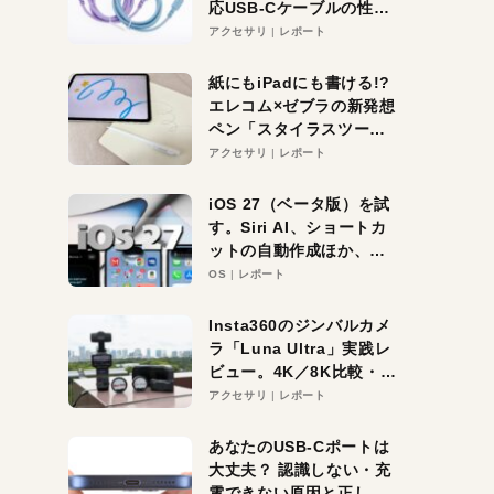
応USB-Cケーブルの性能
を検証。超コスパの1本を
アクセサリ
レポート
発見か？
紙にもiPadにも書ける!?
エレコム×ゼブラの新発想
ペン「スタイラスツーウ
ェイ」レビュー。持ち替
アクセサリ
レポート
え不要がラクすぎた！
iOS 27（ベータ版）を試
す。Siri AI、ショートカ
ットの自動作成ほか、期
待大の便利機能5選。
OS
レポート
iPhoneがAIの入り口にな
る未来はすぐそこ！
Insta360のジンバルカメ
ラ「Luna Ultra」実践レ
ビュー。4K／8K比較・ズ
ーム・夜間撮影をチェッ
アクセサリ
レポート
ク
あなたのUSB-Cポートは
大丈夫？ 認識しない・充
電できない原因と正しい