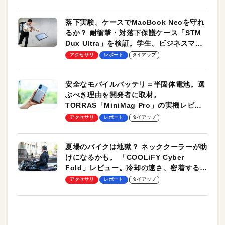
落下実験。ケースでMacBook Neoを守れ
るか？ 耐衝撃・対落下保護ケース「STM
Dux Ultra」を検証。学生、ビジネスマン
のモバイルユースに最適！
アクセサリ
レポート
タイアップ
安全なモバイルバッテリ＝半固体電池。選
ぶべき理由を開発者に取材。
TORRAS「MiniMag Pro」の実機レビュ
ーも
アクセサリ
レポート
タイアップ
夏場のバイクは地獄？ ネッククーラーが助
けになるかも。 「COOLiFY Cyber
Fold」レビュー。冷却の速さ、密着する冷
却プレート、シンプルな操作性がグッド！
アクセサリ
レポート
タイアップ