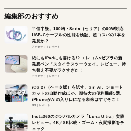
編集部のおすすめ
半信半疑。100均・Seria（セリア）の60W対応
USB-Cケーブルの性能を検証。超コスパの1本を
発見か？
アクセサリ
レポート
紙にもiPadにも書ける!? エレコム×ゼブラの新
発想ペン「スタイラスツーウェイ」レビュー。持
ち替え不要がラクすぎた！
アクセサリ
レポート
iOS 27（ベータ版）を試す。Siri AI、ショート
カットの自動作成ほか、期待大の便利機能5選。
iPhoneがAIの入り口になる未来はすぐそこ！
OS
レポート
Insta360のジンバルカメラ「Luna Ultra」実践
レビュー。4K／8K比較・ズーム・夜間撮影をチ
ェック