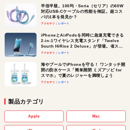
半信半疑。100均・Seria（セリア）の60W
対応USB-Cケーブルの性能を検証。超コス
パの1本を発見か？
アクセサリ
レポート
iPhoneとAirPodsを同時に急速充電できる
2-in-1ワイヤレス充電スタンド「Twelve
South HiRise 2 Deluxe」が登場。省スペ
ースでおしゃれに充電したい人にオスス
アクセサリ
レポート
メ！
海やプールでiPhoneを守る！ ワンタッチ開
閉の防水ケース「簡単開閉 ミズアソビ for
スマホ」で夏のレジャーを満喫しよう
アクセサリ
レポート
製品カテゴリ
Apple
Mac