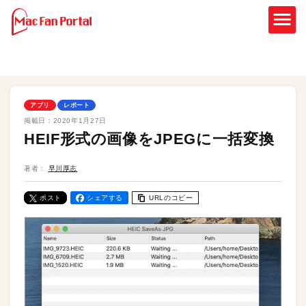
アプリ
レポート
掲載日：
2020年1月27日
HEIF形式の画像をJPEGに一括変換
著者：
早川厚志
ポスト
シェアする
URLのコピー