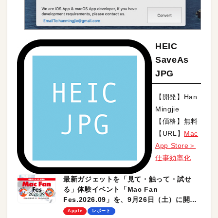
HEIC
SaveAs
JPG
【開発】Han
Mingjie
【価格】無料
【URL】
Mac
App Store＞
仕事効率化
最新ガジェットを「見て・触って・試せ
る」体験イベント「Mac Fan
Fes.2026.09」を、9月26日（土）に開催
します！
Apple
レポート