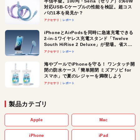
半信半疑。100均・Seria（セリア）の60W
対応USB-Cケーブルの性能を検証。超コス
パの1本を発見か？
アクセサリ
レポート
iPhoneとAirPodsを同時に急速充電できる
2-in-1ワイヤレス充電スタンド「Twelve
South HiRise 2 Deluxe」が登場。省スペ
ースでおしゃれに充電したい人にオスス
アクセサリ
レポート
メ！
海やプールでiPhoneを守る！ ワンタッチ開
閉の防水ケース「簡単開閉 ミズアソビ for
スマホ」で夏のレジャーを満喫しよう
アクセサリ
レポート
製品カテゴリ
Apple
Mac
iPhone
iPad