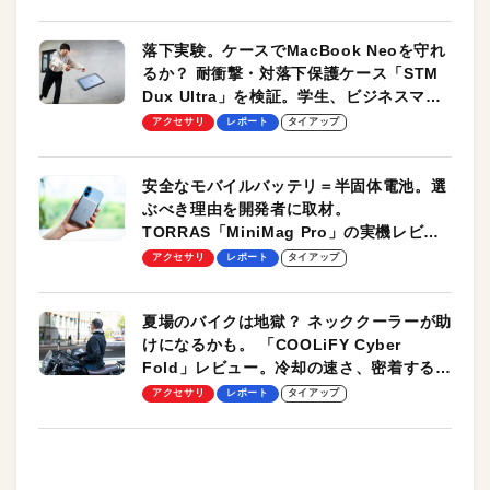
落下実験。ケースでMacBook Neoを守れ
るか？ 耐衝撃・対落下保護ケース「STM
Dux Ultra」を検証。学生、ビジネスマン
のモバイルユースに最適！
アクセサリ
レポート
タイアップ
安全なモバイルバッテリ＝半固体電池。選
ぶべき理由を開発者に取材。
TORRAS「MiniMag Pro」の実機レビュ
ーも
アクセサリ
レポート
タイアップ
夏場のバイクは地獄？ ネッククーラーが助
けになるかも。 「COOLiFY Cyber
Fold」レビュー。冷却の速さ、密着する冷
却プレート、シンプルな操作性がグッド！
アクセサリ
レポート
タイアップ