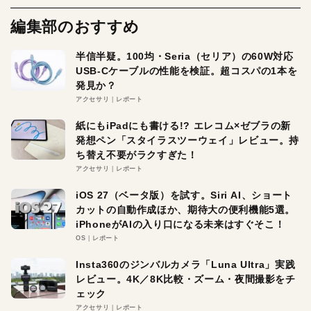
編集部のおすすめ
半信半疑。100均・Seria（セリア）の60W対応
USB-Cケーブルの性能を検証。超コスパの1本を
発見か？
アクセサリ
レポート
紙にもiPadにも書ける!? エレコム×ゼブラの新
発想ペン「スタイラスツーウェイ」レビュー。持
ち替え不要がラクすぎた！
アクセサリ
レポート
iOS 27（ベータ版）を試す。Siri AI、ショート
カットの自動作成ほか、期待大の便利機能5選。
iPhoneがAIの入り口になる未来はすぐそこ！
OS
レポート
Insta360のジンバルカメラ「Luna Ultra」実践
レビュー。4K／8K比較・ズーム・夜間撮影をチ
ェック
アクセサリ
レポート