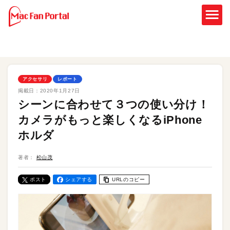
アクセサリ
レポート
掲載日：
2020年1月27日
シーンに合わせて３つの使い分け！
カメラがもっと楽しくなるiPhone
ホルダ
著者：
松山茂
ポスト
シェアする
URLのコピー