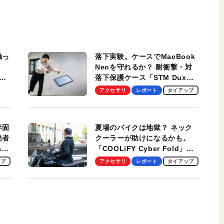
触っ
落下実験。ケースでMacBook
Neoを守れるか？ 耐衝撃・対
落下保護ケース「STM Dux
しま
Ultra」を検証。学生、ビジネ
アクセサリ
レポート
タイアップ
スマンのモバイルユースに最
適！
半固
夏場のバイクは地獄？ ネック
発者
クーラーが助けになるかも。
ag
「COOLiFY Cyber Fold」レ
ビュー。冷却の速さ、密着する
ップ
アクセサリ
レポート
タイアップ
冷却プレート、シンプルな操作
性がグッド！