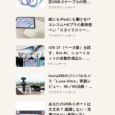
応USB-Cケーブルの性能
を検証。超コスパの1本を
アクセサリ
レポート
発見か？
紙にもiPadにも書ける!?
エレコム×ゼブラの新発想
ペン「スタイラスツーウ
ェイ」レビュー。持ち替
アクセサリ
レポート
え不要がラクすぎた！
iOS 27（ベータ版）を試
す。Siri AI、ショートカ
ットの自動作成ほか、期
待大の便利機能5選。
OS
レポート
iPhoneがAIの入り口にな
る未来はすぐそこ！
Insta360のジンバルカメ
ラ「Luna Ultra」実践レ
ビュー。4K／8K比較・ズ
ーム・夜間撮影をチェッ
アクセサリ
レポート
ク
あなたのUSB-Cポートは
大丈夫？ 認識しない・充
電できない原因と正しい