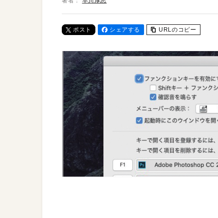
著者：
早川厚志
ポスト
シェアする
URLのコピー