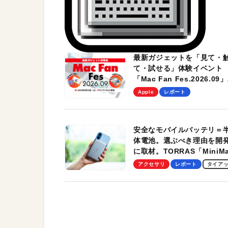
最新ガジェットを「見て・
て・試せる」体験イベント
「Mac Fan Fes.2026.09」
を、9月26日（土）に開催
Apple
レポート
す！
安全なモバイルバッテリ＝
体電池。選ぶべき理由を開
に取材。TORRAS「MiniM
Pro」の実機レビューも
アクセサリ
レポート
タイア