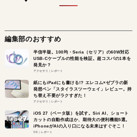
編集部のおすすめ
半信半疑。100均・Seria（セリア）の60W対応
USB-Cケーブルの性能を検証。超コスパの1本を
発見か？
アクセサリ
レポート
紙にもiPadにも書ける!? エレコム×ゼブラの新
発想ペン「スタイラスツーウェイ」レビュー。持
ち替え不要がラクすぎた！
アクセサリ
レポート
iOS 27（ベータ版）を試す。Siri AI、ショート
カットの自動作成ほか、期待大の便利機能5選。
iPhoneがAIの入り口になる未来はすぐそこ！
OS
レポート