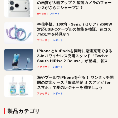
の画質が大幅アップ？ 望遠カメラのフォー
カスがさらにシャープに？
iPhone
レポート
半信半疑。100均・Seria（セリア）の60W
対応USB-Cケーブルの性能を検証。超コス
パの1本を発見か？
アクセサリ
レポート
iPhoneとAirPodsを同時に急速充電できる
2-in-1ワイヤレス充電スタンド「Twelve
South HiRise 2 Deluxe」が登場。省スペ
ースでおしゃれに充電したい人にオスス
アクセサリ
レポート
メ！
海やプールでiPhoneを守る！ ワンタッチ開
閉の防水ケース「簡単開閉 ミズアソビ for
スマホ」で夏のレジャーを満喫しよう
アクセサリ
レポート
製品カテゴリ