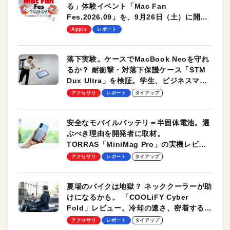
る」体験イベント「Mac Fan
Fes.2026.09」を、9月26日（土）に開催
します！
Apple
レポート
落下実験。ケースでMacBook Neoを守れ
るか？ 耐衝撃・対落下保護ケース「STM
Dux Ultra」を検証。学生、ビジネスマン
のモバイルユースに最適！
アクセサリ
レポート
タイアップ
安全なモバイルバッテリ＝半固体電池。選
ぶべき理由を開発者に取材。
TORRAS「MiniMag Pro」の実機レビュ
ーも
アクセサリ
レポート
タイアップ
夏場のバイクは地獄？ ネッククーラーが助
けになるかも。 「COOLiFY Cyber
Fold」レビュー。冷却の速さ、密着する冷
却プレート、シンプルな操作性がグッド！
アクセサリ
レポート
タイアップ