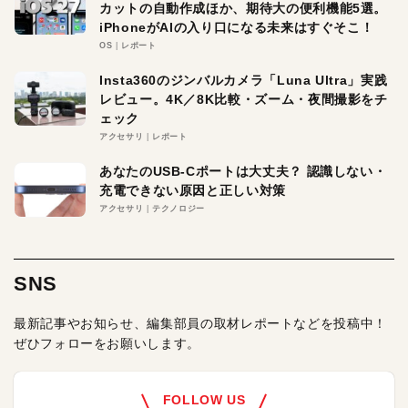
カットの自動作成ほか、期待大の便利機能5選。
iPhoneがAIの入り口になる未来はすぐそこ！
OS
レポート
Insta360のジンバルカメラ「Luna Ultra」実践
レビュー。4K／8K比較・ズーム・夜間撮影をチ
ェック
アクセサリ
レポート
あなたのUSB-Cポートは大丈夫？ 認識しない・
充電できない原因と正しい対策
アクセサリ
テクノロジー
SNS
最新記事やお知らせ、編集部員の取材レポートなどを投稿中！
ぜひフォローをお願いします。
FOLLOW US