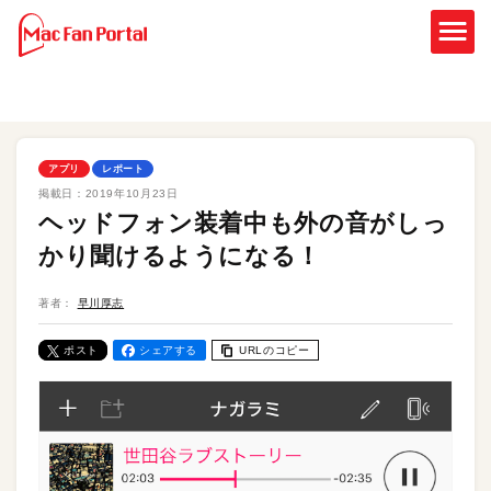
アプリ
レポート
掲載日：
2019年10月23日
ヘッドフォン装着中も外の音がしっ
かり聞けるようになる！
著者：
早川厚志
ポスト
シェアする
URLのコピー