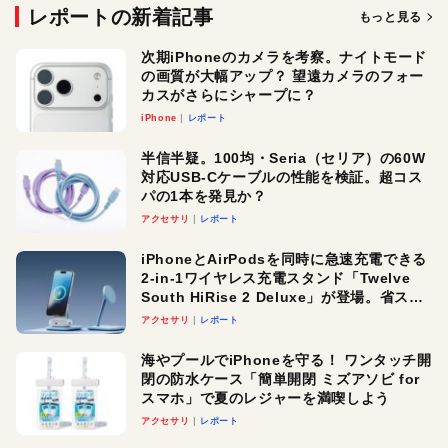
レポートの新着記事
もっと見る
次期iPhoneのカメラを考察。ナイトモード
の画質が大幅アップ？ 望遠カメラのフォー
カスがさらにシャープに？
iPhone
レポート
半信半疑。100均・Seria（セリア）の60W
対応USB-Cケーブルの性能を検証。超コス
パの1本を発見か？
アクセサリ
レポート
iPhoneとAirPodsを同時に急速充電できる
2-in-1ワイヤレス充電スタンド「Twelve
South HiRise 2 Deluxe」が登場。省スペ
ースでおしゃれに充電したい人にオスス
アクセサリ
レポート
メ！
海やプールでiPhoneを守る！ ワンタッチ開
閉の防水ケース「簡単開閉 ミズアソビ for
スマホ」で夏のレジャーを満喫しよう
アクセサリ
レポート