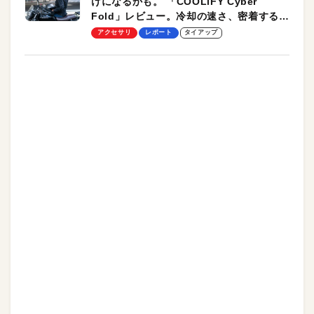
けになるかも。 「COOLiFY Cyber
Fold」レビュー。冷却の速さ、密着する冷
却プレート、シンプルな操作性がグッド！
アクセサリ
レポート
タイアップ