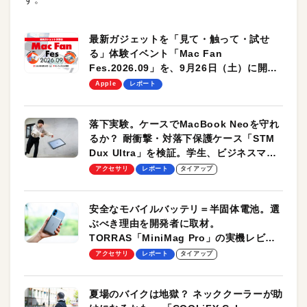
最新ガジェットを「見て・触って・試せ
る」体験イベント「Mac Fan
Fes.2026.09」を、9月26日（土）に開催
します！
Apple
レポート
落下実験。ケースでMacBook Neoを守れ
るか？ 耐衝撃・対落下保護ケース「STM
Dux Ultra」を検証。学生、ビジネスマン
のモバイルユースに最適！
アクセサリ
レポート
タイアップ
安全なモバイルバッテリ＝半固体電池。選
ぶべき理由を開発者に取材。
TORRAS「MiniMag Pro」の実機レビュ
ーも
アクセサリ
レポート
タイアップ
夏場のバイクは地獄？ ネッククーラーが助