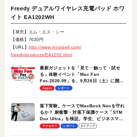
Freedy デュアルワイヤレス充電パッド ホワ
イト EA1202WH
【発売】エム・エス・シー
【価格】7020円
【URL】
http://www.miraisell.com/
freedy/products/EA1202.html
最新ガジェットを「見て・触って・試せ
る」体験イベント「Mac Fan
Fes.2026.09」を、9月26日（土）に開催
します！
Apple
レポート
落下実験。ケースでMacBook Neoを守れ
るか？ 耐衝撃・対落下保護ケース「STM
Dux Ultra」を検証。学生、ビジネスマン
のモバイルユースに最適！
アクセサリ
レポート
タイアップ