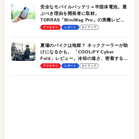
安全なモバイルバッテリ＝半固体電池。選
ぶべき理由を開発者に取材。
TORRAS「MiniMag Pro」の実機レビュ
ーも
アクセサリ
レポート
タイアップ
夏場のバイクは地獄？ ネッククーラーが助
けになるかも。 「COOLiFY Cyber
Fold」レビュー。冷却の速さ、密着する冷
却プレート、シンプルな操作性がグッド！
アクセサリ
レポート
タイアップ