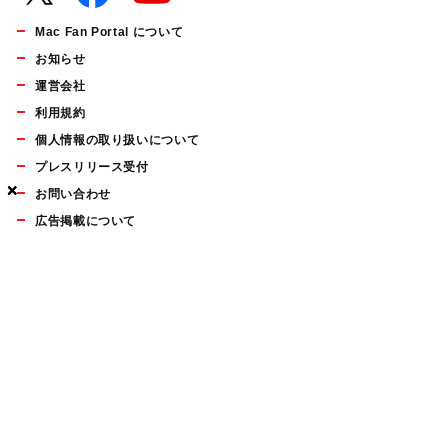
Mac Fan Portal について
お知らせ
運営会社
利用規約
個人情報の取り扱いについて
プレスリリース受付
×
×
×
お問い合わせ
広告掲載について
マイナビBOOKS
Mac Fan Portalの人気記事ランキングやおすすめ記事、編集部
員によるコラムなどをまとめたメールマガジンを毎週金曜日に
配信します。お気軽にご登録ください。
Mac Fan メールマガジン