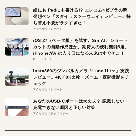
紙にもiPadにも書ける!? エレコム×ゼブラの新
発想ペン「スタイラスツーウェイ」レビュー。持
ち替え不要がラクすぎた！
アクセサリ
レポート
iOS 27（ベータ版）を試す。Siri AI、ショート
カットの自動作成ほか、期待大の便利機能5選。
iPhoneがAIの入り口になる未来はすぐそこ！
OS
レポート
Insta360のジンバルカメラ「Luna Ultra」実践
レビュー。4K／8K比較・ズーム・夜間撮影をチ
ェック
アクセサリ
レポート
あなたのUSB-Cポートは大丈夫？ 認識しない・
充電できない原因と正しい対策
アクセサリ
テクノロジー