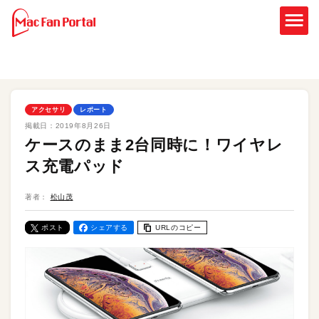
アクセサリ
レポート
掲載日：
2019年8月26日
ケースのまま2台同時に！ワイヤレ
ス充電パッド
著者：
松山茂
ポスト
シェアする
URLのコピー