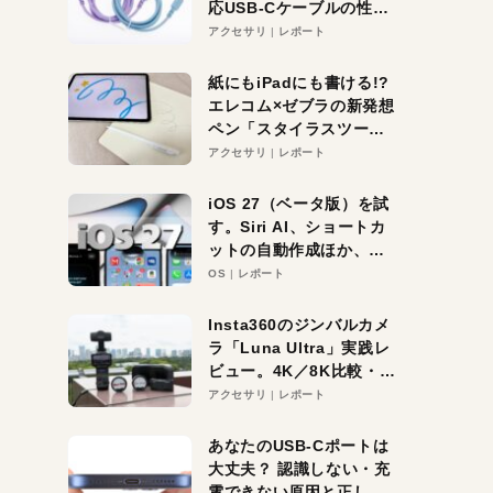
応USB-Cケーブルの性能
を検証。超コスパの1本を
アクセサリ
レポート
発見か？
紙にもiPadにも書ける!?
エレコム×ゼブラの新発想
ペン「スタイラスツーウ
ェイ」レビュー。持ち替
アクセサリ
レポート
え不要がラクすぎた！
iOS 27（ベータ版）を試
す。Siri AI、ショートカ
ットの自動作成ほか、期
待大の便利機能5選。
OS
レポート
iPhoneがAIの入り口にな
る未来はすぐそこ！
Insta360のジンバルカメ
ラ「Luna Ultra」実践レ
ビュー。4K／8K比較・ズ
ーム・夜間撮影をチェッ
アクセサリ
レポート
ク
あなたのUSB-Cポートは
大丈夫？ 認識しない・充
電できない原因と正しい