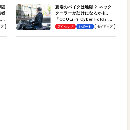
半固
夏場のバイクは地獄？ ネック
発者
クーラーが助けになるかも。
ag
「COOLiFY Cyber Fold」レ
ビュー。冷却の速さ、密着する
ップ
アクセサリ
レポート
タイアップ
冷却プレート、シンプルな操作
性がグッド！