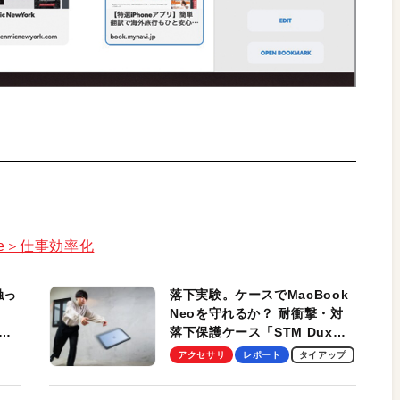
tore＞仕事効率化
触っ
落下実験。ケースでMacBook
Neoを守れるか？ 耐衝撃・対
落下保護ケース「STM Dux
しま
Ultra」を検証。学生、ビジネ
アクセサリ
レポート
タイアップ
スマンのモバイルユースに最
適！