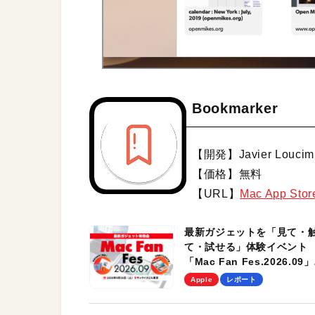
Bookmarker
【開発】Javier Loucim
【価格】無料
【URL】
Mac App S
最新ガジェットを「見て・
て・試せる」体験イベント
「Mac Fan Fes.2026.09」
を、9月26日（土）に開催
Apple
レポート
す！