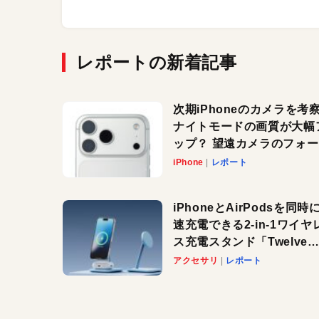
レポートの新着記事
次期iPhoneのカメラを考
ナイトモードの画質が大幅
ップ？ 望遠カメラのフォ
スがさらにシャープに？
iPhone
レポート
iPhoneとAirPodsを同時
速充電できる2-in-1ワイヤ
ス充電スタンド「Twelve
South HiRise 2 Deluxe
アクセサリ
レポート
登場。省スペースでおしゃ
に充電したい人にオススメ