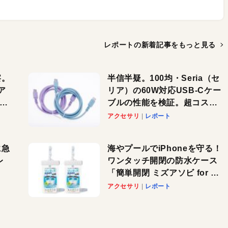
レポートの新着記事を
もっと見る
察。
半信半疑。100均・Seria（セ
ア
リア）の60W対応USB-Cケー
ーカ
ブルの性能を検証。超コスパ
の1本を発見か？
アクセサリ
レポート
に急
海やプールでiPhoneを守る！
レ
ワンタッチ開閉の防水ケース
「簡単開閉 ミズアソビ for ス
」が
マホ」で夏のレジャーを満喫
アクセサリ
レポート
れ
しよう
！