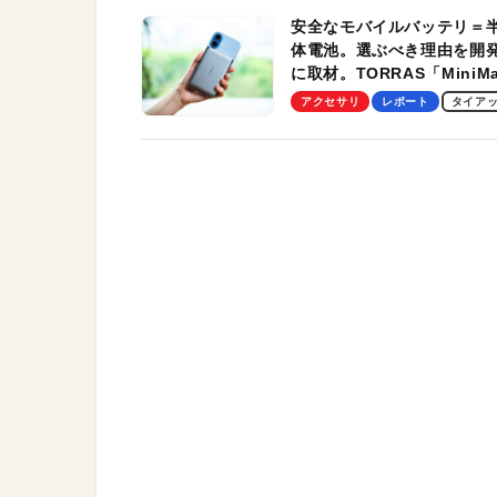
安全なモバイルバッテリ＝
体電池。選ぶべき理由を開
に取材。TORRAS「MiniM
Pro」の実機レビューも
アクセサリ
レポート
タイア