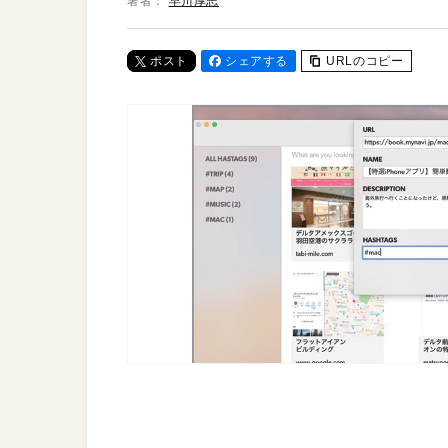
著者：
早川厚志
ポスト
シェアする
URLのコピー